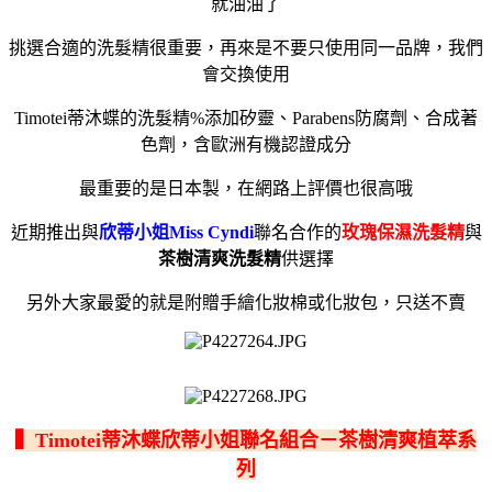
就油油了
挑選合適的洗髮精很重要，再來是不要只使用同一品牌，我們
會交換使用
Timotei蒂沐蝶的洗髮精%添加矽靈、Parabens防腐劑、合成著
色劑，含歐洲有機認證成分
最重要的是日本製，在網路上評價也很高哦
近期推出與
欣蒂小姐Miss Cyndi
聯名合作的
玫瑰保濕洗髮精
與
茶樹清爽洗髮精
供選擇
另外大家最愛的就是附贈手繪化妝棉或化妝包，只送不賣
▍Timotei蒂沐蝶欣蒂小姐聯名組合－茶樹清爽植萃系
列