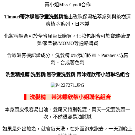
蒂小姐Miss Cyndi合作
Timotei蒂沐蝶無矽靈洗髮精
推出玫瑰保濕植萃系列與茶樹清
爽植萃系列，日本製
化妝棉組合可於全省屈臣氏購買，化妝包組合可於寶雅/康是
美/家樂福/MOMO等通路購買
含歐洲有機認證成分，洗髮精 0%添加矽靈、Parabens防腐
劑、合成著色劑
洗髮精推薦|洗髮精|無矽靈洗髮精|蒂沐蝶欣蒂小姐聯名組合
▍洗髮精－蒂沐蝶欣蒂小姐聯名組合
本身頭皮很容易出油，髮尾又特別乾澀，兩天一定要洗頭一
次，不然很容易油膩膩
如果是外出旅遊，就會每天洗，在外面跑來跑去，一天到晚上