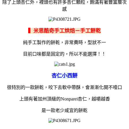
除了上頭杏仁外，裡頭也有許多杏仁顆粒，飽滿有著豐富層次
感
▍米思酷奇手工烘焙－手工餅乾
純手工製作的餅乾，非常費時，型狀不一
目前口味都是固定的，所以不能選擇！！
杏仁小西餅
很特別的一款餅乾，咬下去軟中帶酥，會漸漸化開不噎口
上頭有著加州頂級的Nonparei杏仁，越嚼越香
是一款老少咸宜的餅乾