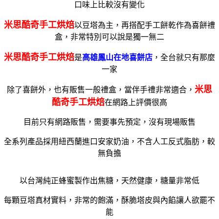
口味上比較沒有變化
米思酷奇手工烘焙
以豆塔為主，再搭配手工餅乾作為喜餅禮
盒，非常特別可以說是獨一無二
米思酷奇手工烘焙
是
高雄鳳山在地喜餅店
，全台就只有那麼
一家
米思
除了喜餅外，也有販售一般禮盒，當伴手禮非常適合，
酷奇手工烘焙
在網路上評價很高
目前只有網路販售，需要事先預定，沒有現場販售
全系列產品採用紐西蘭進口安家奶油，不含人工反式脂肪，較
無負擔
以台灣純正蜂蜜製作出焦糖，天然健康，糖量非常低
每顆豆塔真材實料，非常的飽滿，酥脆塔皮與內餡讓人欲罷不
能