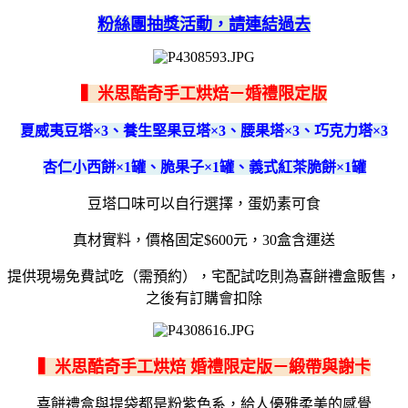
粉絲團抽獎活動，請連結過去
▍米思酷奇手工烘焙－婚禮限定版
夏威夷豆塔×3、養生堅果豆塔×3、腰果塔×3、巧克力塔×3
杏仁小西餅×1罐、脆果子×1罐、義式紅茶脆餅×1罐
豆塔口味可以自行選擇，蛋奶素可食
真材實料，價格固定$600元，30盒含運送
提供現場免費試吃（需預約），宅配試吃則為喜餅禮盒販售，
之後有訂購會扣除
▍米思酷奇手工烘焙 婚禮限定版－緞帶與謝卡
喜餅禮盒與提袋都是粉紫色系，給人優雅柔美的感覺