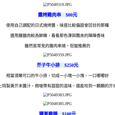
醬烤雞肉串 $80元
使用自己調配的日式燒烤醬，味道比較偏甜會回甘的那種
選用雞腿肉較為鮮嫩，看看那色澤與飄來的陣陣香味
雖然是常見的雞肉串燒，但蠻推薦的
芥子牛小排 $250元
相當滑嫩可口的牛小排，切成一小塊一小塊，一口嘟嘟好
上特製黃芥末醬汁，微嗆帶有甜甜的滋味，還能咬到一顆顆的芥
鹽蔥雞腿 $100元