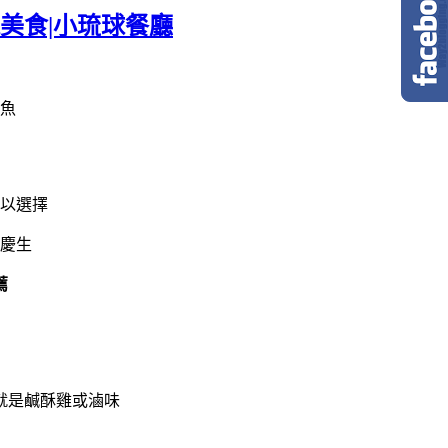
美食|小琉球餐廳
魚
以選擇
慶生
薦
就是鹹酥雞或滷味