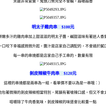
米飯非常紮實，鬼頭刀魚完全不會鹹，越嚼越香
明太子雞肉串 $100元
鮮嫩多汁的雞肉串加上甜滋滋的明太子醬，鹹甜滋味有著迷人香
一口咬下幸福感微微升起，醬汁是店家自己調配的，不會過於膩
每一串的串燒都是店家自己手工串的，數量有限
剝皮辣椒牛肉串 $120元
這裡的串燒都是兩串為一組，看單價不要以為是一串哦：）
肉包著微辣的剝皮辣椒相當特別，尾韻有著嗆辣口感，但又不會
咀嚼除了牛肉香氣味，剝皮辣椒的味道會比較重一點