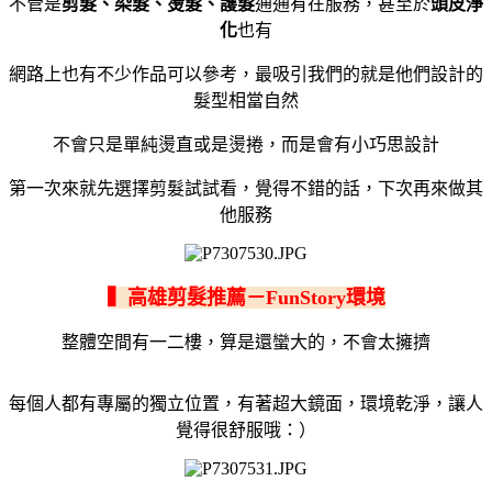
不管是
剪髮、染髮、燙髮、護髮
通通有在服務，甚至於
頭皮淨
化
也有
網路上也有不少作品可以參考，最吸引我們的就是他們設計的
髮型相當自然
不會只是單純燙直或是燙捲，而是會有小巧思設計
第一次來就先選擇剪髮試試看，覺得不錯的話，下次再來做其
他服務
▍高雄剪髮推薦－FunStory環境
整體空間有一二樓，算是還蠻大的，不會太擁擠
每個人都有專屬的獨立位置，有著超大鏡面，環境乾淨，讓人
覺得很舒服哦：）