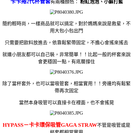
卡卡捲2代杯管套
有兩種顏色：
粉紅泡泡、小蘇打藍
簡約輕時尚，一樣商品就可以搞定，對於媽媽來說是救星，不
用大包小包出門
只需要把飲料放進去，依靠鬆緊帶固定，不擔心會搖來搖去
就連小朋友都可以自己裝，非常簡單！！
比起一般的杯套來說
會更穩固一點，有底層撐住
除了當杯套外，也可以當吸管套，相當實用！！旁邊均有鬆緊
帶再次固定
當然本身吸管可以直接卡在裡面，也不會搖晃
HYPASS－卡卡環保吸管GAGA STRAW
不管是吸管或是
杯套都相當實用