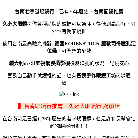
台南老字號眼鏡行
，已有36年歷史，
台南配鏡推薦
久必大眼鏡
提供各種品牌的鏡框可以選擇，從低到高都有，另
外也有獨家鏡框
使用台南最高驗光儀器-
德國RODENSTOCK 羅敦司得瞳孔定
位儀
，可準確的配戴
義大利drs眼底視網膜攝影機
檢測瞳孔的狀況，配鏡安心
喜歡自己動手做鏡框的話，也有
吾鏡手作眼鏡工坊
可以體
驗！！
▍台南眼鏡行推薦－久必大眼鏡行 府前店
在台南可是已經有36年歷史的老字號眼鏡，也是許多長輩會指
定的眼鏡行哦！！