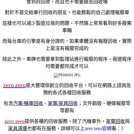
會到府回收，
而且也不需要跟去回收場
對於不是交給車行回收的朋友，也能輕鬆的自己處理報廢車
這樣也可以減少製造垃圾的問題，不然路上常常看到好多廢棄
車輛
而
每台車的引擎是有身分證的，如果車體沒有報廢回收，實際
上是沒有報廢完成的
除此之外，車牌也需要拿到監理站進行報廢的程序，兩道程序
均需要都完成才可以
zero zero
是大豐環保創立的回收平台，可以在網路上諮詢及
預約各式各樣回收服務
包含
汽車/機車回收
、
家電/家具回收
；文件銷毀、硬碟報廢等
等都有
zero zero
提供各種的回收服務，
除了汽機車外，
家電回收
與
家具清運
也
都有在服務，詳細可以上
zero zero官網
看：）