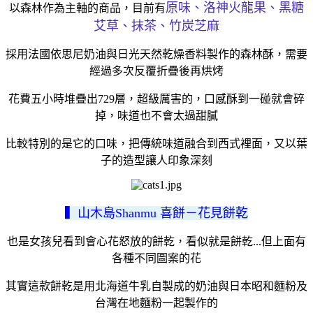
原味、洛神火龍果、黑糖
以森林作為主軸的商品，目前有
艾草、抹茶、竹炭芝麻
採用法國依思尼奶油與日光天然乾燥香料製作的森林酥，需要
經過多次反覆折疊後再烘烤
花費五小時堆疊出729層，超級厲害的，口感酥到一碰就會碎
掉，味道也不會太過甜膩
比較特別的是它的口味，把傳統味道融合到西式裡面，又以葉
子的造型讓人印象深刻
▍山木島Shanmu 喜餅－花見餅乾
也是女孩兒看到會心花怒放的餅乾，看似就是餅乾...但上面有
各種不同圖案的花
其實這款餅乾是用北海道牛乳自製成的奶油與日本昭和麵粉及
台灣在地麵粉一起製作的