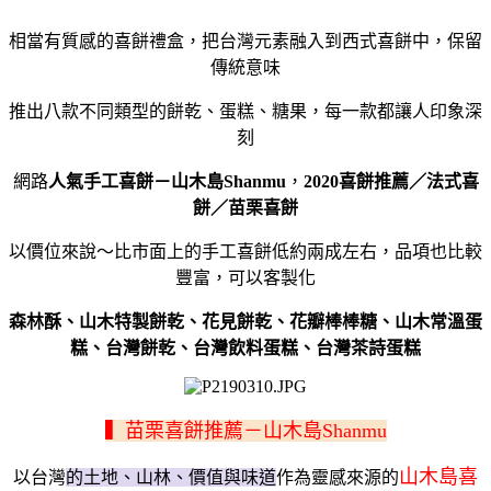
相當有質感的喜餅禮盒，把台灣元素融入到西式喜餅中，保留
傳統意味
推出八款不同類型的餅乾、蛋糕、糖果，每一款都讓人印象深
刻
網路
人氣手工喜餅－山木島Shanmu
，
2020喜餅推薦／法式喜
餅
／苗栗喜餅
以價位來說～比市面上的手工喜餅低約兩成左右，品項也比較
豐富，可以客製化
森林酥、山木特製餅乾、花見餅乾、花瓣棒棒糖、山木常溫蛋
糕、台灣餅乾、台灣飲料蛋糕、台灣茶詩蛋糕
▍苗栗喜餅推薦－山木島Shanmu
山木島喜
以台灣
的土地、山林、價值與味道
作為靈感來源的