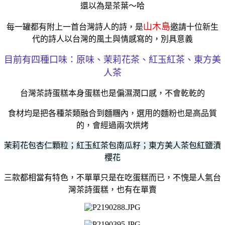
還以為是茶葉～哈
山木島
每一罐都有附上一首台灣詩人的詩，是
邀請十位新生
代的詩人以台灣的風土與情感寫的，別具意義
目前有四種口味：原味、茉莉花茶、紅玉紅茶、東方美
人茶
台灣茶詩蛋糕本身蛋糕也是偏濕潤口感，不會乾乾的
食材均是把各種茶類融合到麵糰內，選用的麵粉也是高品質
的，會經過兩次烘烤
茉莉花包杏仁顆粒；紅玉紅茶包南瓜籽；東方美人茶包紅鹽漬
櫻花
三款都相當有特色，不單單只是在吃蛋糕而已，不愧是人氣台
灣茶詩蛋糕，也有在單賣