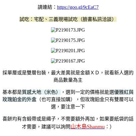
請連結：
https://goo.gl/9cEaC7
試吃：宅配、三義現場試吃（臉書私訊洽談）
採單層或是雙層包裝，最大差異就是金額ＸＤ，就看新人選的
商品數量為主
基本都是
質感大地（米色）
，選到一定的價格就能選
優雅紅與
玫瑰鉑金的外盒
（也可直接加購），但玫瑰鉑金只有雙層可以
選，要注意一下
喜餅均有含緞帶或是繩子，不需要額外再加，如果要紙袋的話
山木島Shanmu
才需要，建議可以詢問
：）