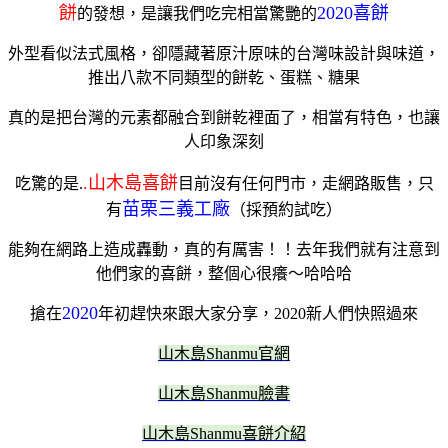
餅
2020喜餅
的發想，是讓我們吃完相當驚艷的
外型看似法式風格，卻隱藏著原汁原味的台灣味設計與味道，
推出八款不同類型的餅乾、蛋糕、糖果
真的是把台灣的元素都融合到餅乾裡面了，相當有特色，也讓
人印象深刻
.山木島喜餅
吃驚的是.
目前沒有任何門市，走網路販售，只
苗栗三義工廠
有
（採預約試吃）
能夠在網路上造成轟動，真的有厲害！！
去年我們就有注意到
他們家的喜餅，整個心很癢～哈哈哈
2020
搶在
年初趕快來跟大家分享，2020新人們快照過來
山木島Shanmu官網
山木島Shanmu臉書
山木島Shanmu喜餅介紹