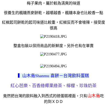
梅子果肉，屬於較為清爽的味道
很養生的楓糖燕麥餅乾，越嚼越香，楓糖本身也比較香一點
紅椒起司餅乾的起司味道比較重，紅椒反而不會嗆辣，接受度
很高
整盒包裝以保持商品的新鮮度，另外也有在單賣
▍山木島Shanmu 喜餅－台灣飲料蛋糕
紅心芭樂、百香綠椰果綠茶、檸檬、珍珠奶茶
山木島
竟然把台灣的飲料融入到西式的磅蛋糕裡面，只有
吃
的到ＸＤＤ