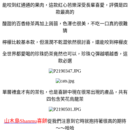
能咬到紅通通的果肉，這款紅心芭樂深受長輩喜愛，評價是四
款最高的
酸甜的百香綠茶再加上蒟蒻，色澤也很美，不吃一口真的很難
猜
檸檬比較基本款，但濕潤不乾澀依然很討喜，還能咬到檸檬皮
全世界都愛喝的珍珠奶茶竟然也可以，珍珠Ｑ彈越嚼越香，這
款必選
單層禮盒才有的茶包，也是喜餅中現在很常出現的產品，共有
四包含笑花烏龍茶
山木島Shanmu
喜餅
從我們注意到它時就抱持著很高的期待
～～哈哈