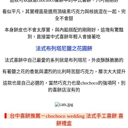
這款可以說是chochoco喜餅中的中式喜餅，六吋剛剛好
看似平凡，其實裡面是選用頂級黑巧克力與核挑混在一起，完
全不會甜
本身餅皮也不會太厚實，與內餡搭配的剛剛好，這塊有驚豔
到，直接當中式喜餅年輕人會搶著吃
法式布列塔尼鹽之花圓餅
法式喜餅中自己最愛的系列就是布列塔尼，外皮酥酥脆脆的
有著鹽之花的香氣與濃烈的比利時苦甜巧克力，層次大大提升
這款也是自己必選的，當然巧克力也是chochoco的強項阿，別
的喜餅店沒有的
▍台中喜餅推薦－chochoco wedding 法式手工喜餅 喜
餅禮盒