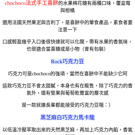
chochoco法式手工喜餅
的水果棉花糖有兩種口味，覆盆莓
與柑橘
選用法國天然果泥與吉利丁，是喜餅中的葷食產品，素食者要
注意一下
口感輕盈幾乎入口後很快速就可以化開，帶有水果的香氣味，
也很適合當喜糖或是小物（會有包裝）
Rock巧克力豆
巧克力可是chochoco的強項，當然在喜餅中不能缺少它阿
這款巧克力豆不會太甜膩，本身也有在販售，除了巧克力的香
氣外，還有堅果與葡萄乾豐富的層次感
是一款就連長輩都能接受的巧克力豆哦：）
黑芝麻白巧克力馬卡龍
以低溫冷壓萃取出來的天然黑芝麻，再加上巧克力內餡，香氣