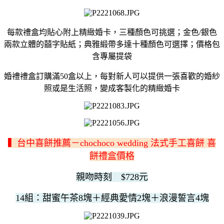
每款禮盒均貼心附上精緻婚卡，三種顏色可挑選；金色/銀色
兩款立體的囍字貼紙；典雅緞帶多達十種顏色可選擇；價格包
含專屬提袋
婚禮禮盒訂購滿50盒以上，每對新人可以提供一張喜歡的婚紗
照或是生活照，變成客製化的精緻婚卡
▍台中喜餅推薦－chochoco wedding 法式手工喜餅 喜
餅禮盒價格
親吻時刻 $728元
14組：甜蜜午茶8塊＋經典愛情2塊＋浪漫誓言4塊