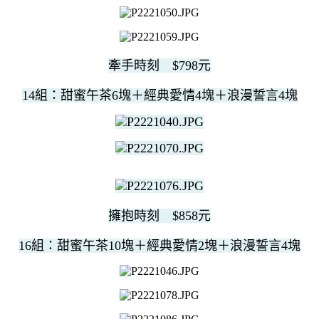
牽手時刻 $798元
14組：甜蜜午茶6塊＋經典愛情4塊＋浪漫誓言4塊
擁抱時刻 $858元
16組：甜蜜午茶10塊＋經典愛情2塊＋浪漫誓言4塊