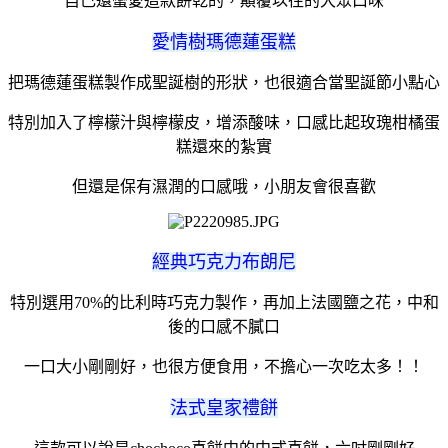
自己還蠻愛這款餅乾的，顛覆以往的大眾口味
愛情樹瑪德蓮蛋糕
把瑪德蓮蛋糕製作成聖誕樹的形狀，也很適合當聖誕節小點心
特別加入了檸檬汁與檸檬皮，增添酸味，口感比起玫瑰柑橘蛋
糕還來的紮實
但還是保有濕潤的口感哦，小朋友會很喜歡
經典巧克力布朗尼
特別選用70%的比利時巧克力製作，再加上法國鹽之花，中和
後的口感不膩口
一口大小剛剛好，也很方便食用，不擔心一次吃太多！！
法式皇家禮餅