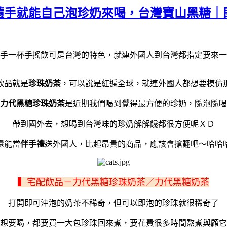
隨手就能自己泡珍奶來喝，台灣寶山黑糖｜
手一杯手搖飲可是台灣的特色，就連外國人到台灣都指定要來一
飲品就是
珍珠奶茶
，可以說是紅遍全球，就連外國人都想要模仿
力代黑糖珍珠奶茶
是近期我們喝到覺得最方便的珍奶，隨泡隨喝
帶到國外去，想喝到台灣味的珍奶解解饞都很方便呢ＸＤ
還能當
伴手禮
送外國人，比起昂貴的商品，應該會搶翻吧～哈哈
▍宅配飲品－力代黑糖珍珠奶茶／力代黑糖奶茶
打開即可沖泡的奶茶不稀奇，但可以即泡的珍珠就很稀奇了
想要喝，都要買一大包珍珠回來煮，要花費很多時間熬煮與顧它