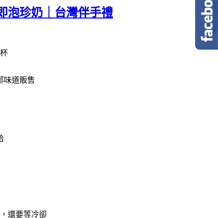
即泡珍奶｜台灣伴手禮
杯
那味道販售
哈
，還要等冷卻