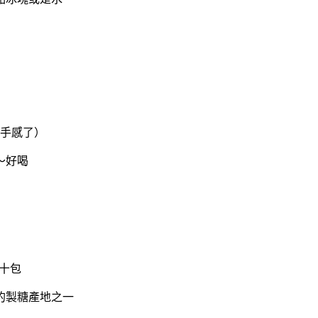
手感了）
～好喝
十包
的製糖產地之一