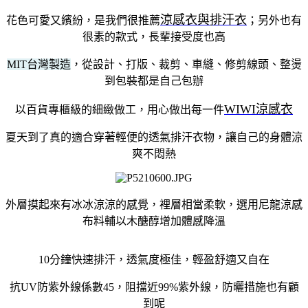
涼感衣與排汗衣
花色可愛又繽紛，是我們很推薦
；另外也有
很素的款式，長輩接受度也高
MIT台灣製造
，從設計、打版、裁剪、車縫、修剪線頭、整燙
到包裝都是自己包辦
WIWI涼感衣
以百貨專櫃級的細緻做工，用心做出每一件
夏天到了真的適合穿著輕便的透氣排汗衣物，讓自己的身體涼
爽不悶熱
外層摸起來有冰冰涼涼的感覺，裡層相當柔軟，選用尼龍涼感
布料輔以木醣醇增加體感降溫
10分鐘快速排汗，透氣度極佳，輕盈舒適又自在
抗UV防紫外線係數45，阻擋近99%紫外線，防曬措施也有顧
到呢