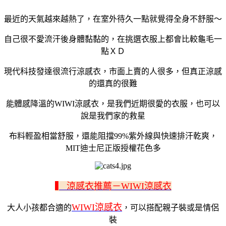
最近的天氣越來越熱了，在室外待久一點就覺得全身不舒服～
自己很不愛流汗後身體黏黏的，在挑選衣服上都會比較龜毛一
點ＸＤ
現代科技發達很流行涼感衣，市面上賣的人很多，但真正涼感
的還真的很難
能體感降溫的WIWI涼感衣，是我們近期很愛的衣服，也可以
說是我們家的救星
布料輕盈相當舒服，還能阻擋99%紫外線與快速排汗乾爽，
MIT迪士尼正版授權花色多
▍ 涼感衣推薦－WIWI涼感衣
WIWI涼感衣
大人小孩都合適的
，可以搭配親子裝或是情侶
裝