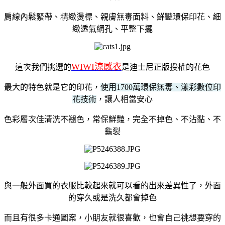
肩線內鬆緊帶、精緻燙標、親膚無毒面料、鮮豔環保印花、細
緻透氣網孔、平整下擺
WIWI涼感衣
這次我們挑選的
是迪士尼正版授權的花色
最大的特色就是它的印花，
使用1700萬環保無毒、漾彩數位印
花技術
，讓人相當安心
色彩層次佳清洗不褪色，常保鮮豔，完全不掉色、不沾黏、不
龜裂
與一般外面買的衣服比較起來就可以看的出來差異性了，外面
的穿久或是洗久都會掉色
而且有很多卡通圖案，小朋友就很喜歡，也會自己祧想要穿的