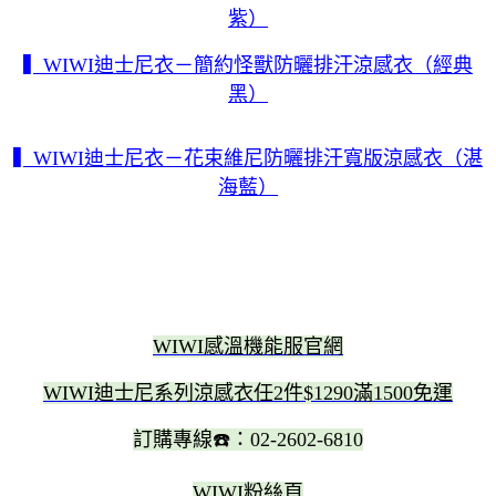
紫）
▍WIWI迪士尼衣－簡約怪獸防曬排汗涼感衣（經典
黑）
▍WIWI迪士尼衣－花束維尼防曬排汗寬版涼感衣（湛
海藍）
WIWI感溫機能服官網
WIWI迪士尼系列涼感衣任2件$1290滿1500免運
訂購專線☎️：02-2602-6810
WIWI粉絲頁