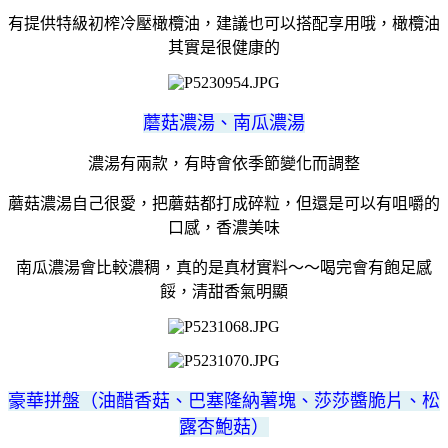
有提供特級初榨冷壓橄欖油，建議也可以搭配享用哦，橄欖油
其實是很健康的
蘑菇濃湯、南瓜濃湯
濃湯有兩款，有時會依季節變化而調整
蘑菇濃湯自己很愛，把蘑菇都打成碎粒，但還是可以有咀嚼的
口感，香濃美味
南瓜濃湯會比較濃稠，真的是真材實料～～喝完會有飽足感
餒，清甜香氣明顯
豪華拼盤（油醋香菇、巴塞隆納薯塊、莎莎醬脆片、松
露杏鮑菇）