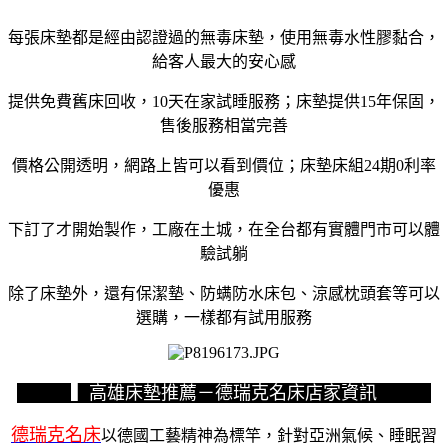
每張床墊都是經由認證過的無毒床墊，使用無毒水性膠黏合，
給客人最大的安心感
提供免費舊床回收，10天在家試睡服務；床墊提供15年保固，
售後服務相當完善
價格公開透明，網路上皆可以看到價位；床墊床組24期0利率
優惠
下訂了才開始製作，工廠在土城，在全台都有實體門市可以體
驗試躺
除了床墊外，還有保潔墊、防螨防水床包、涼感枕頭套等可以
選購，一樣都有試用服務
▍高雄床墊推薦－德瑞克名床店家資訊
德瑞克名床
以德國工藝精神為標竿，針對亞洲氣候、睡眠習