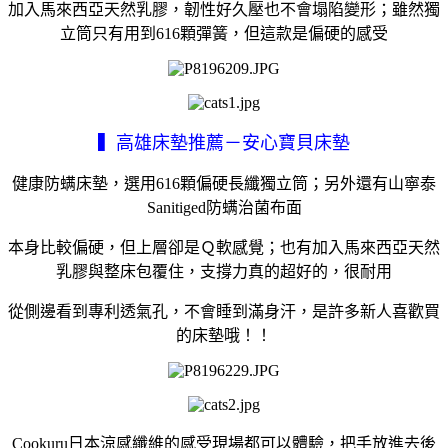
加入馬來西亞天然乳膠，韌性好久壓也不會塌陷變形；雖然獨
立筒只有用到616顆彈簧，但這款是偏硬的感受
▍高雄床墊推薦－安心寶貝床墊
健康防螨床墊，選用616顆偏硬長纖獨立筒；另外還有山寧泰
Sanitiged防螨治菌布面
本身比較偏硬，但上層卻是Ｑ軟感覺；也有加入馬來西亞天然
乳膠與整床包覆住，支撐力真的超好的，很耐用
從側邊看到專利透氣孔，不會睡到滿身汗，是許多新人喜歡買
的床墊哦！！
Cookuru日本涼感纖維的感受現場都可以體驗，把手放進去後