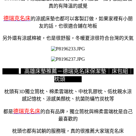
真的有降溫的感覺
德瑞克名床
的涼感床墊也都可以客製訂做，如果家裡有小朋
友的話，也很適合鋪在地板
另外還有涼感棉被，也是很舒服，冬暖夏涼很符合台灣的天氣
▍高雄床墊推薦－德瑞克名床保潔墊｜床包組｜
枕頭
枕頭有3D獨立筒枕、棉柔雲端枕、中枕乳膠枕、低枕親水涼
感記憶枕、涼感美顏枕、抗菌防蟎竹炭枕等
德瑞克名床
都是
的自有品牌，獨立筒枕與棉柔雲端枕是自己
最喜歡的
枕頭也都有試躺的服務哦，真的很推薦大家瑞克名床