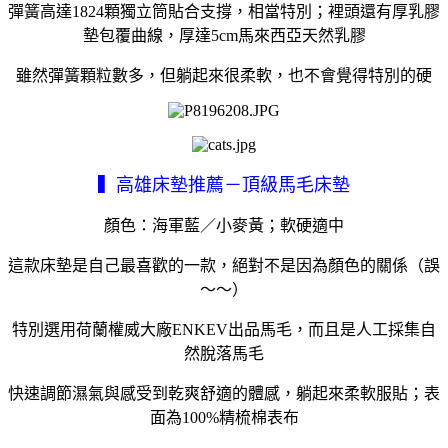
彈簧高達1824顆獨立筒貼合支撐，相當特別；裡頭還有厚乳膠
墊包覆曲線，厚達5cm馬來西亞天然乳膠
雖然彈簧顆粒數多，但躺起來很柔軟，也不會覺得特別的硬
▍高雄床墊推薦－頂級馬毛床墊
顏色：海軍藍／小麥黃；軟硬適中
這款床墊是自己最喜歡的一款，絕對不是因為顏色的關係（誤
～～）
特別選用荷蘭權威大廠ENKEV出品馬毛，而且是人工採集自
然脫落馬毛
快速調節濕氣與感受到乾爽舒適的體感，躺起來柔軟服貼；表
面為100%精梳棉表布