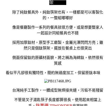
架
除了純鈦餐具外，純鈦筷架也有，一樣都是可以客製化
的，一整組嘟嘟好
像是餐廳製作一系列的餐具就很方便，或是想要整家人
一起設計同組餐具也不錯
採用加厚鈦材，原型手工磨製，金屬光澤閃閃方亮；雖
然只是個鈦筷架，擺放在餐桌上也很突出
側面保留鈦的原礦材面貌，將之稱為海綿鈦，依然很有
質感
看似平凡卻很有獨特性，簡約無過度加工，保留原鈦本味
台灣純手工製作，一體成型無焊接夾縫，污垢不易殘留
不管是叉子湯匙筷子長度都算很長，使用起來相當上
鈦萬德 TIWONDER
手，
非常好用