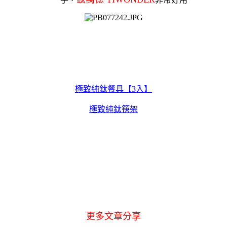
極致純鈦餐具【3入】
極致純鈦筷架
更多文章分享