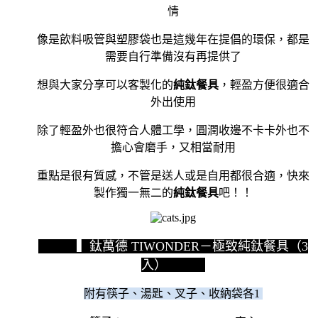
情
像是飲料吸管與塑膠袋也是這幾年在提倡的環保，都是
需要自行準備沒有再提供了
想與大家分享可以客製化的
純鈦餐具
，輕盈方便很適合
外出使用
除了輕盈外也很符合人體工學，圓潤收邊不卡卡外也不
擔心會磨手，又相當耐用
重點是很有質感，不管是送人或是自用都很合適，快來
製作獨一無二的
純鈦餐具
吧！！
▍鈦萬德 TIWONDER－極致純鈦餐具（3
入）
附有筷子、湯匙、叉子、收納袋各1