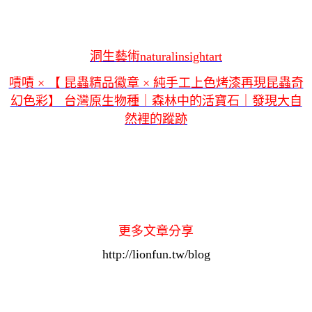
洞生藝術naturalinsightart
嘖嘖 × 【 昆蟲精品徽章 × 純手工上色烤漆再現昆蟲奇
幻色彩】 台灣原生物種｜森林中的活寶石｜發現大自
然裡的蹤跡
更多文章分享
http://lionfun.tw/blog