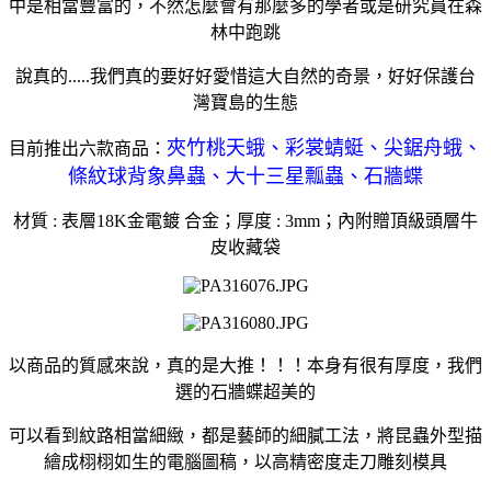
中是相當豐富的，不然怎麼會有那麼多的學者或是研究員在森
林中跑跳
說真的.....我們真的要好好愛惜這大自然的奇景，好好保護台
灣寶島的生態
夾竹桃天蛾、彩裳蜻蜓、尖鋸舟蛾、
目前推出六款商品：
條紋球背象鼻蟲、大十三星瓢蟲、石牆蝶
材質 : 表層18K金電鍍 合金；厚度 : 3mm；內附贈頂級頭層牛
皮收藏袋
以商品的質感來說，真的是大推！！！本身有很有厚度，我們
選的石牆蝶超美的
可以看到紋路相當細緻，都是藝師的細膩工法，將昆蟲外型描
繪成栩栩如生的電腦圖稿，以高精密度走刀雕刻模具