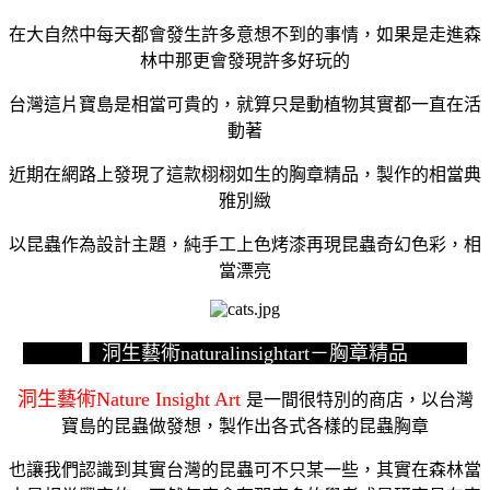
在大自然中每天都會發生許多意想不到的事情，如果是走進森
林中那更會發現許多好玩的
台灣這片寶島是相當可貴的，就算只是動植物其實都一直在活
動著
近期在網路上發現了這款栩栩如生的胸章精品，製作的相當典
雅別緻
以昆蟲作為設計主題，純手工上色烤漆再現昆蟲奇幻色彩，相
當漂亮
▍洞生藝術naturalinsightart－胸章精品
洞生藝術Nature Insight Art
是一間很特別的商店，以台灣
寶島的昆蟲做發想，製作出各式各樣的昆蟲胸章
也讓我們認識到其實台灣的昆蟲可不只某一些，其實在森林當