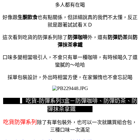
多人都有在喝
好像跟
生酮飲食
也有點關係，但詳細說真的我們不太懂，反正
就是跟著試試看ＸＤ
這次看到吃貨的防彈系列除了
防彈咖啡
外，還有
防彈奶茶
與
防
彈抹茶拿鐵
口味多變相當吸引人，不會只有單一種咖啡，有時候喝久了還
蠻膩的～哈哈
採單包裝設計，外出時相當方便，在家懶惰也不會忘記喝
▍吃貨-防彈系列3盒－防彈咖啡、防彈奶茶、防
彈抹茶拿鐵
吃貨防彈系列
除了有單包裝外，也可以一次就購買組合包，
三種口味一次滿足