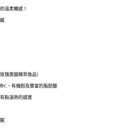
的溫柔觸感！
膩
玫瑰奧圖精萃逸品）
維他命C、有機酚及豐富的脂肪酸
有點溫熱的感覺
膩