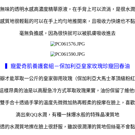
無味的透明水感高濃度精華原液，在手背上可以流淌，是很水潤
感質地很輕鬆的可以在手上均勻地推開來，且吸收力快速也不黏
毫無負擔感，因為很快就可以被肌膚吸收進去
▍寵愛奇肌養護套組－保加利亞皇家玫瑰珍寵回春油
瓣才能萃取一公斤的皇家御用玫瑰（保加利亞大馬士革頂級粉紅
加延展性，這樣昂貴的油是以高壓急冷方式萃取玫瑰果實，油份保留了
雙手合十透過手掌的溫度先微微加熱再輕柔的按摩在臉上，喜歡
滴出來QQ水潤，有種一抹爆水般的特殊晶凍質地
透的水潤質地擦在臉上很舒服，雖說很潤澤的質地但絲毫不會黏