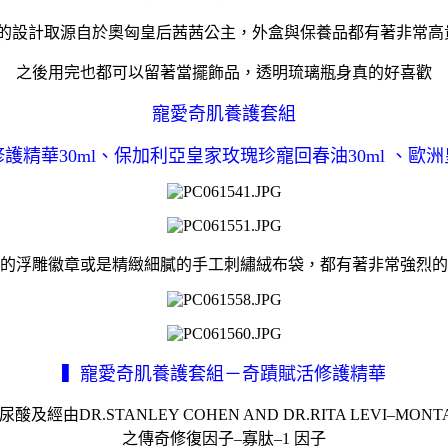
的設計取源自於奧匈皇后茜茜公主，外盒與保養品都有著非常高
之後用完也都可以留著當擺飾品，透明琉璃瓶身真的好喜歡
寵愛奇肌養護套組
護精華30ml、保加利亞皇家玫瑰珍寵回春油30ml 、歐
的浮雕徽章或是精緻細膩的手工刺繡絨布袋，都有著非常強烈的
▍寵愛奇肌養護套組－奇蹟賦活修護精華
STANLEY COHEN AND DR.RITA LEVI–MONTALC
之傳奇修復因子–寡肽–1 因子