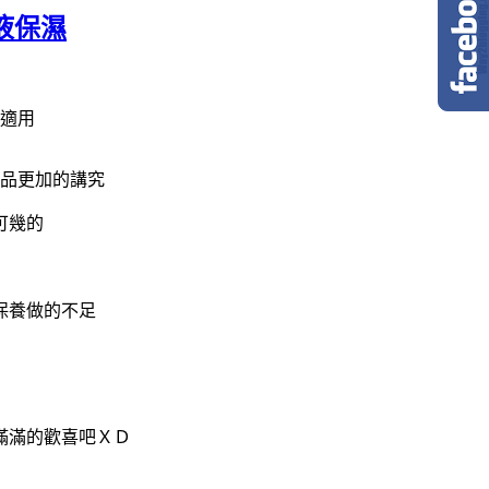
液保濕
適用
品更加的講究
可幾的
保養做的不足
滿滿的歡喜吧ＸＤ
）