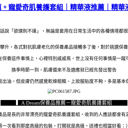
養品推薦。寵愛奇肌養護套組｜精華液推薦｜精華
話說「欲速則不達」，無論是套用在日常生活中的各種情境都很
攀升，各式對抗肌膚老化的保養產品接觸多了後，對於挑選保養
在保養這件事情上，心裡特別戚戚焉，世上沒有任何事情是一蹴
換季時節一到，肌膚還來不及適應就已經先發出警告
易出油，但皮膚仍然感覺乾燥粗糙、上妝服貼度不夠，多是基本
▍A Dream保養品推薦－寵愛奇肌養護套組
養品是長的非常漂亮的寵愛奇肌養護套組，收到的人應該都會有
第一次看到那麼高級的包裝，打開就是高級，送禮也相當好看：