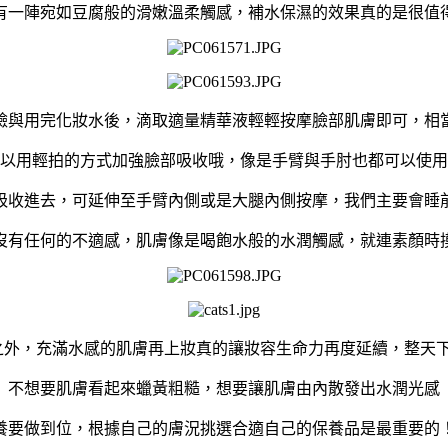
有一陣宛如豆腐般的滑嫩溫柔觸感，補水保濕的效果真的是很值
臉與用完化妝水後，滴取適量精華液輕輕按摩臉部肌膚即可，相
以用輕拍的方式加強臉部吸收哦，像是手臂與手肘也都可以使用
吸收進去，可延伸至手臂內側或是大腿內側按摩，我們主要會睡
沒有任何的不適感，肌膚像是喝飽水般的水潤觸感，就連素顏時
之外，充滿水感的肌膚再上妝真的讓妝容生命力再度延續，整天
不想要肌膚看起來蠟黃粗糙，想要讓肌膚由內散發出水潤光感
養要做到位，根據自己的膚況挑選合適自己的保養品是最重要的