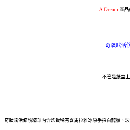
A Dream
產品
奇蹟賦活修
不管是紙盒上
奇蹟賦活修護精華內含珍貴稀有喜馬拉雅冰原手採白龍膽、玻尿酸及經由DR.