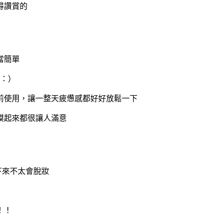
得讚賞的
當簡單
：）
前使用，讓一整天疲憊感都好好放鬆一下
摸起來都很讓人滿意
下來不太會脫妝
！！