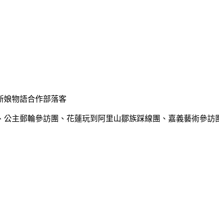
新娘物語合作部落客
、公主郵輪參訪團、花蓮玩到阿里山鄒族踩線團、嘉義藝術參訪