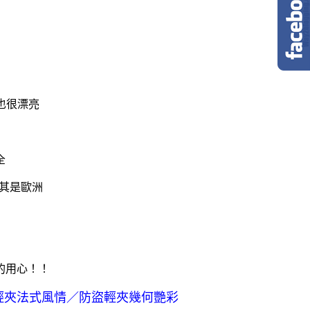
也很漂亮
全
尤其是歐洲
的用心！！
輕夾法式風情／防盜輕夾幾何艷彩