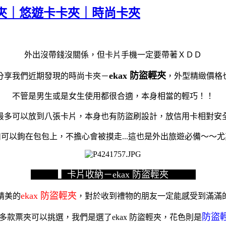
片夾｜悠遊卡卡夾｜時尚卡夾
外出沒帶錢沒關係，但卡片手機一定要帶著ＸＤＤ
ekax 防盜輕夾
分享我們近期發現的時尚卡夾－
，外型精緻價格
不管是男生或是女生使用都很合適，本身相當的輕巧！！
最多可以放到八張卡片，本身也有防盜刷設計，放信用卡相對安
可以鉤在包包上，不擔心會被摸走...這也是外出旅遊必備～～
▍卡片收納－ekax 防盜輕夾
ekax 防盜輕夾
精美的
，對於收到禮物的朋友一定能感受到滿滿
防盜
款票夾可以挑選，我們是選了ekax 防盜輕夾，花色則是