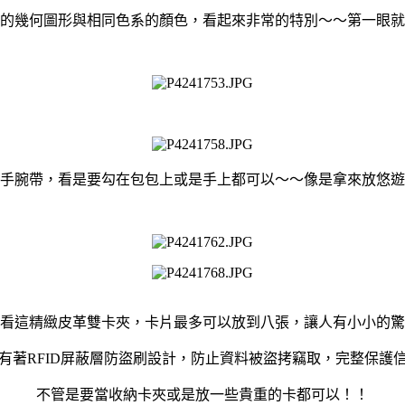
的幾何圖形與相同色系的顏色，看起來非常的特別～～第一眼就
手腕帶，看是要勾在包包上或是手上都可以～～像是拿來放悠遊
看這精緻皮革雙卡夾，卡片最多可以放到八張，讓人有小小的驚
有著RFID屏蔽層防盜刷設計，防止資料被盜拷竊取，完整保護
不管是要當收納卡夾或是放一些貴重的卡都可以！！