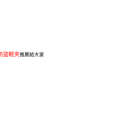
x 防盜輕夾
推薦給大家