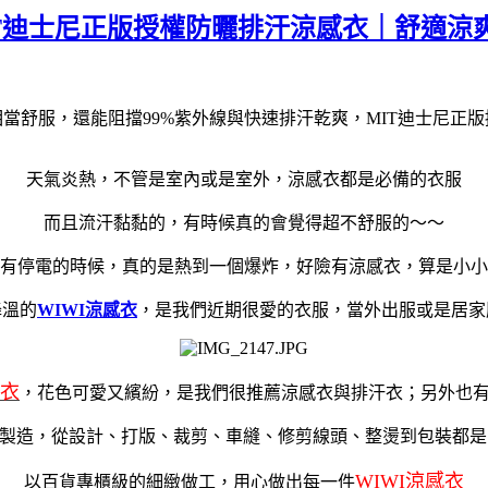
IT迪士尼正版授權防曬排汗涼感衣｜舒適涼
當舒服，還能阻擋99%紫外線與快速排汗乾爽，MIT迪士尼正
天氣炎熱，不管是室內或是室外，涼感衣都是必備的衣服
而且流汗黏黏的，有時候真的會覺得超不舒服的～～
有停電的時候，真的是熱到一個爆炸，好險有涼感衣，算是小小
降溫的
WIWI涼感衣
，是我們近期很愛的衣服，當外出服或是居家
感衣
，花色可愛又繽紛，是我們很推薦涼感衣與排汗衣；另外也
灣製造，從設計、打版、裁剪、車縫、修剪線頭、整燙到包裝都
WIWI涼感衣
以百貨專櫃級的細緻做工，用心做出每一件