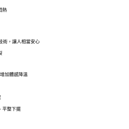
悶熱
花技術，讓人相當安心
裂
增加體感降溫
呢
、平整下擺