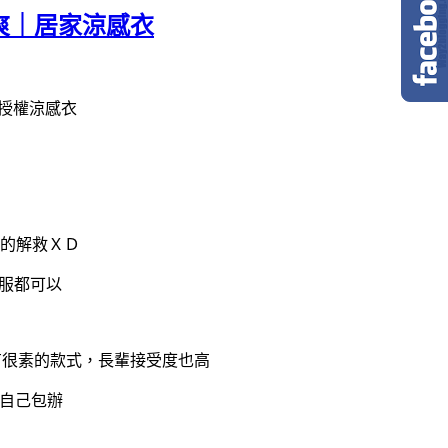
爽｜居家涼感衣
版授權涼感衣
的解救ＸＤ
服都可以
有很素的款式，長輩接受度也高
是自己包辦