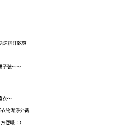
快速排汗乾爽
！
親子裝～～
睡衣～
有衣物潔淨外觀
當方便哦：）