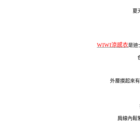
夏
WIWI涼感衣
是迪
外層摸起來有
肩線內鬆