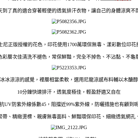
天到了真的適合穿著輕便的透氣排汗衣物，讓自己的身體涼爽不
士尼正版授權的花色，印花使用1700萬環保無毒、漾彩數位印
色彩層次佳清洗不褪色，常保鮮豔，完全不掉色、不沾黏、不龜
冰冰涼涼的感覺，裡層相當柔軟，選用尼龍涼感布料輔以木醣醇
10分鐘快速排汗，透氣度極佳，輕盈舒適又自在
抗UV防紫外線係數45，阻擋近99%紫外線，防曬措施也有顧到
緊帶、精緻燙標、親膚無毒面料、鮮豔環保印花、細緻透氣網孔