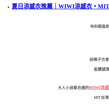
夏日涼感衣推薦｜WIWI涼感衣。M
布料輕盈相
前陣子也會
能體感
WIWI涼
大人小孩都合適的
MIT台