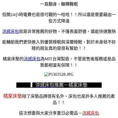
一直翻身，輾轉難眠
但開24小時電費也是很可觀的～哈哈！！所以還是需要藉由一
些方式降溫
涼感床包
就是非常推薦的好物，不僅表面舒適，還能快速散熱
能輔助我們更快進入到優質睡眠與深層睡眠，對於本身就不好
睡的朋友真的是很有幫助！！
橘家床墊的
涼感床包
為MIT台灣製造，不管是售後服務或是品
質都相當有保障！！
▍
涼感床包
推薦－橘家床墊
橘家床墊
除了床墊品牌很有名外，床包也是許多人推薦的產
品！！
這次想要與大家分享夏日必需品－
涼感床包