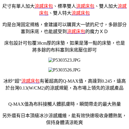
尺寸有單人加大
涼感床包
、標準雙人
涼感床包
、雙人加大
涼感
床包
、雙人特大
涼感床包
均是台灣固定規格，會建議可以購買大一號的尺寸，多餘部分
塞到床底，也能感受到
涼感床包
的魔力ＸＤ
床包設計可包覆38cm厚的床墊，如果是薄一點的床墊，也是
將多餘的布料塞到床底壓住即可
冰紗”超”
涼感床包
有著超高的Q-MAX值，高達到0.245，遠高
於台灣0.13(W/CM2)的涼感規範，為市場上領先的涼感產品
Q-MAX值為布料接觸人體肌膚時，瞬間帶走的最大熱量
另外還有日本頂級冰沙涼感纖維，能有效快速吸收身體熱氣，
保持身體清涼乾爽