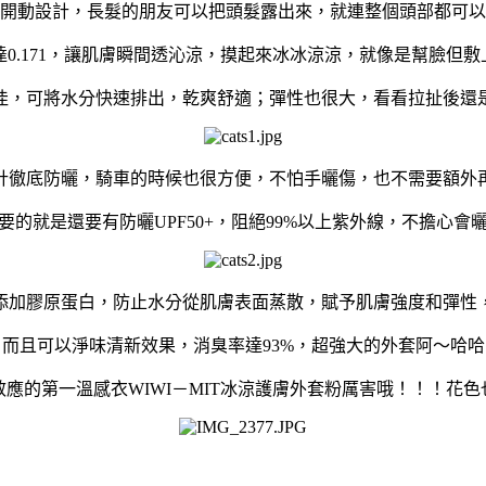
開動設計，長髮的朋友可以把頭髮露出來，就連整個頭部都可以
達0.171，讓肌膚瞬間透沁涼，摸起來冰冰涼涼，就像是幫臉但
佳，可將水分快速排出，乾爽舒適；彈性也很大，看看拉扯後還
計徹底防曬，騎車的時候也很方便，不怕手曬傷，也不需要額外
要的就是還要有防曬UPF50+，阻絕99%以上紫外線，不擔心會
添加膠原蛋白，防止水分從肌膚表面蒸散，賦予肌膚強度和彈性
而且可以淨味清新效果，消臭率達93%，超強大的外套阿～哈哈
效應的第一溫感衣WIWI－MIT冰涼護膚外套粉厲害哦！！！花色