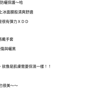
防曬保護～哈
敷上冰面膜般清爽舒適
是很有彈力ＸＤＤ
再戴手套
曬傷與曬黑
，就像是肌膚需要保濕一樣！！
也很美～～