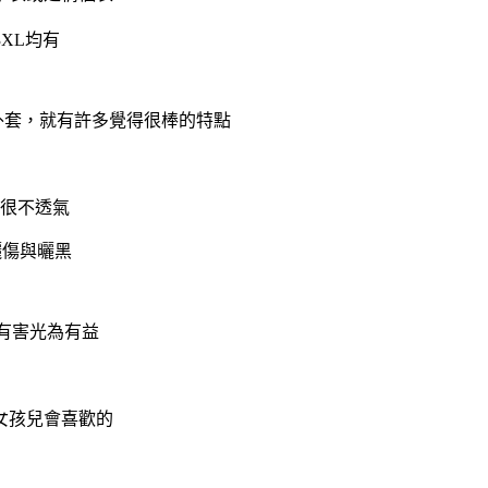
XL均有
外套，就有許多覺得很棒的特點
很不透氣
曬傷與曬黑
有害光為有益
女孩兒會喜歡的