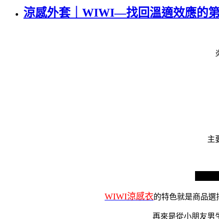
涼感外套｜WIWI—找回溫適效應的
主
▍找
WIWI涼感衣
的特色就是商品選
再來是從小朋友男