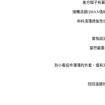
後方帽子有著
接觸涼感QMAX值
布料清薄透氣性
套指設
當然最重
別小看這件薄薄的外套，還有
找回溫適