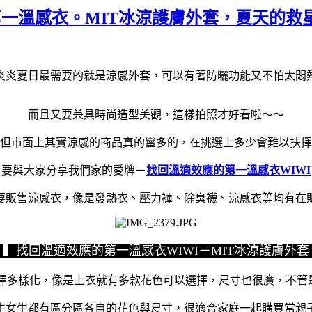
第一溫感衣。MIT冰涼護膚外套，夏天的救
炎炎夏日最需要的就是涼感外套，可以有著防曬功能又不怕太悶
而且又要兼具時尚造型美觀，這樣拍照才好看啦～～
但市面上其實涼感的商品真的蠻多的，在挑選上多少會難以抉擇
要與大家分享我們家的愛牌－
找回溫適效應的第一溫感衣WIWI
要販售涼感衣，像是發熱衣、壓力褲、除臭襪、涼感衣等均有在
回溫適效應的第一溫感衣WIWI－MIT冰涼護
擇多樣化，像是上衣就有多款花色可以選擇，尺寸也很廣，不管
生女生都有區分區各自的花色與尺寸，很適合家庭一起購買當親