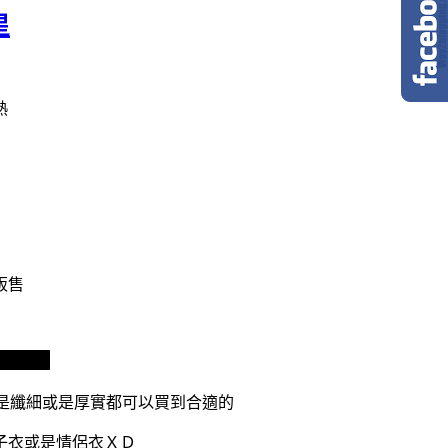
星
熱
販售
膚外套
是纖細或是厚實都可以買到合適的
子衣或是情侶衣ＸＤ