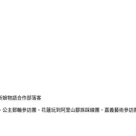
新娘物語合作部落客
、公主郵輪參訪團、花蓮玩到阿里山鄒族踩線團、嘉義藝術參訪