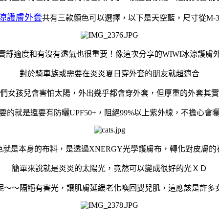
冰涼護膚外套
共有三款顏色可以選擇，以下是天空藍，尺寸從M-3
實舒適度和有沒有透氣也很重要！像這次分享的WIWI冰涼護膚
對於騎車族或需要在炎炎夏日穿外套的朋友就超適合
們女孩兒會害怕太陽，外出幾乎都會穿外套，但厚重的外套其實
要的就是還要有防曬UPF50+，阻絕99%以上紫外線，不擔心會
色就是本身的布料，是透過XNERGY光學護膚布，轉化對皮膚的
簡單來說就是炎炎的太陽光，竟然可以變成很好的光ＸＤ
呢～～隔絕有害光，讓肌膚延緩老化喚回嬰兒肌，這應該是許多