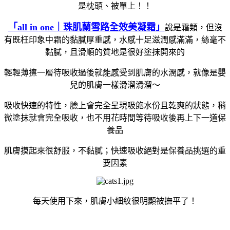
是枕頭、被單上！！
「all in one｜珠肌蘭雪路全效美凝霜」
說是霜類，但沒
有既枉印象中霜的黏膩厚重感，水感十足滋潤感滿滿，絲毫不
黏膩，且滑順的質地是很好塗抹開來的
輕輕薄擦一層待吸收過後就能感受到肌膚的水潤感，就像是嬰
兒的肌膚一樣滑溜滑溜～
吸收快速的特性，臉上會完全呈現吸飽水份且乾爽的狀態，稍
微塗抹就會完全吸收，也不用花時間等待吸收後再上下一道保
養品
肌膚摸起來很舒服，不黏膩；快速吸收絕對是保養品挑選的重
要因素
每天使用下來，肌膚小細紋很明顯被撫平了！