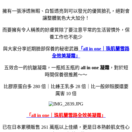
擁有一張淨透無暇、白皙透亮到可以發光的優質臉孔，絕對會
讓整體氣色大大加分！
而要擁有令人稱羨的好膚質除了要注意平常的生活習慣外，保
養工作也不能少
與大家分享近期臉部保養的秘密武器
「all in one｜珠肌蘭雪路
全效美凝霜」
五效合一的抗皺凝霜，一瓶抵五瓶的
all in one 凝霜
，對於短
時間保養很推薦～～
比膠原蛋白多 280 倍｜比蜂王乳多 28 倍｜比一般卵殼膜還要
厲害 10 倍
「all in one｜珠肌蘭雪路全效美凝霜」
已在日本累積販售 261 萬瓶以上佳績，更是日本熟齡肌女性心