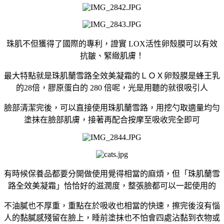
珠肌不但獲得了國際的專利，證實 LOX活性卵殼膜可以有效
抗皺、緊緻肌膚！
最大特點就是珠肌蘭雪路全效美凝霜的ＬＯＸ卵殼膜是蜂王乳
的28倍，膠原蛋白的 280 倍呢，光是用聽的就很吸引人
臉部清潔完後，可以直接使用珠肌蘭雪路，用挖勺取適量均勻
塗抹在臉部肌膚，接著再配合按摩至吸收完全即可
有時候保養品都要分開做使用覺得相當的麻煩，但「珠肌蘭雪
路全效美凝霜」恰恰好的滋潤度，整張臉都可以一起使用的
不油膩也不厚重，重點在於吸收也相當的快速，擦完後沒有惱
人的黏膩感殘留在臉上，
睡前塗抹也不怕會四處沾黏到衣物或