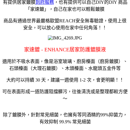
有提供居家鍍膜
到府服務
，也有提供可以自己DIY的DIY 商品
「家速鍍」，自己在家也可以輕鬆鍍膜
商品有通過世界最嚴格歐盟REACH安全無毒驗證，使用上很
安全，可以放心使用在家中任何角落！！
家速鍍 - ENHANCE居家防護鍍膜液
適用於不吸水表面，像是浴室玻璃、廚房檯面（廚房鍍膜）、
石頭檯面（大理石鍍膜）、木頭檯面、水龍頭五金件等
大約可以持續 30 天，建議一週使用 1-2 次，會更明顯！！
可在表面形成一道防護阻擋髒污，往後清洗或是整理都較方便
～
除了鍍膜外，針對常見細菌，也擁有等同酒精的99%抑菌力，
有效抑制 99.9% 常見細菌