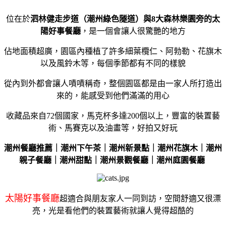
位在於
泗林健走步道（潮州綠色隧道）與8大森林樂園旁的太
陽好事餐廳
，是一個會讓人很驚艷的地方
佔地面積超廣，園區內種植了許多細葉欖仁、阿勃勒、花旗木
以及風鈴木等，每個季節都有不同的樣貌
從內到外都會讓人嘖嘖稱奇，整個園區都是由一家人所打造出
來的，能感受到他們滿滿的用心
收藏品來自72個國家，馬克杯多達200個以上，豐富的裝置藝
術、馬賽克以及油畫等，好拍又好玩
潮州餐廳推薦｜潮州下午茶｜潮州新景點｜潮州花旗木｜潮州
親子餐廳｜潮州甜點｜潮州景觀餐廳｜潮州庭園餐廳
太陽好事餐廳
超適合與朋友家人一同到訪，空間舒適又很漂
亮，光是看他們的裝置藝術就讓人覺得超酷的