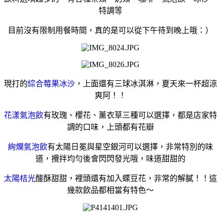
特調等
目前沒有限制用餐時間，真的是可以從下午待到晚上哦：）
現打的
綜合莓果冰沙
，上面還有三球冰淇淋，夏天來一杯超涼
爽阿！！
花漾氣泡飲
有玫瑰、櫻花、薰衣草三種可以選擇，都是店家特
調的口味，上頭都有花瓣
絢爛氣泡飲
有
太陽日冕與星空銀河可以選擇，非常特別的味
道，攪拌均勻後會閃閃發光哦，味道甜甜的
太陽桔光
酸酥甜甜，裡頭還有加入蝶豆花，非常的解膩！！這
幾款飲品都相當有特色～