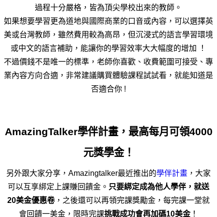
過程十分嚴格，皆為頂尖學校出來的教師。
如果想要學習更為道地與國際商業的口音或內容，可以選擇英
美或台灣教師，雖然費用較為高昂，但沉浸式的語言學習環境
或中文的語言補助，能讓你的學習效率大大幅度的增加 ！
不過價錢不是唯一的標準，老師你喜歡、收費範圍可接受、專
業內容方向合適，非常建議購買體驗課程試試看，就能知道是
否適合你 !
AmazingTalker學伴計畫，最高每月可領4000
元獎學金！
另外跟大家分享，Amazingtalker最近推出的
學伴計畫
，大家
可以互享綁定上課賺回饋金。
只要綁定成為他人學伴，就送
20美金優惠卷
，之後還可以再領完課獎勵金，每完課一堂就
會回饋一美金，限時完課
挑戰成功會再加碼10美金
！