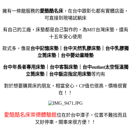
擁有一條龍服務的
愛酷酷名床
，在台中跟彰化都有實體店面，
可直接到現場試躺床
有自己的工廠，床墊都是自己製作的，為MIT台灣床墊，還有
十五年安心使用
款式多，
像是
台中記憶床墊｜台中天然乳膠床墊｜台中乳膠獨
立筒床墊｜台中嬰幼童睡墊
台中年長者專用床墊｜台中客製床墊｜台中outlast太空恆溫獨
立筒床墊｜台中飯店指定用床墊
等均有
對於想要購買床的朋友，相當安心，CP值也很高，價格很實
在！！
愛酷酷名床崇德體驗館
位在於台中潭子，位置不難找而且
又好停車，開車來很方便！！