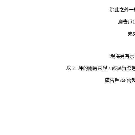
除此之外一
廣告戶
未
現場另有水
以 21 坪的兩房來說，經過
廣告戶768