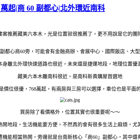
起|商 60 副都心|北外環近南科
建案推薦藏美六本木，光是位置就很推薦了，更不用說是它的團
副都心商60旁，可能會有金融商辦、會展中心、國際飯店、大
本身離北外環快速道路也很近，未來還是捷運地段，地理位置優
藏美六本木離南科很近，是南科新貴購屋首選地
是價位很優，768萬起，有兩房與三房可以選擇，車位也是平面
買房除了看價格外，位置其實也很重要呢～～
熱鬧地段，生活機能要方便，不然真的會有很多生活上麻煩，尤
遭機能相當熱鬧，旁邊就是台南新核心「商60」副都心，其中還