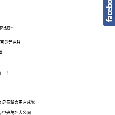
隊很威～
型百貨等進駐
渥
的！！
其是長輩會更有感覺！！
有中央萬坪大公園