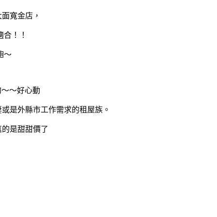
大面寬金店，
適合！！
飽～
的～～好心動
妻或是外縣市工作需求的租屋族。
真的是甜甜價了