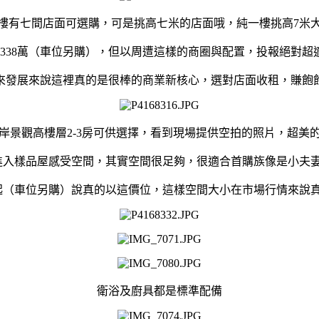
樓有七間店面可選購，可是挑高七米的店面哦，純一樓挑高7米
1338萬（車位另購），但以周遭這樣的商圈與配置，投報絕對超
來發展來說這裡真的是很棒的商業新核心，選對店面收租，賺飽
岸景觀高樓層2-3房可供選擇，看到現場提供空拍的照片，超美
實際進入樣品屋感受空間，其實空間很足夠，很適合首購族像是小夫
萬起（車位另購）說真的以這價位，這樣空間大小在市場行情來說
衛浴及廚具都是標準配備