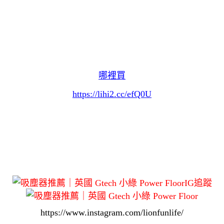
哪裡買
https://lihi2.cc/efQ0U
IG追蹤
https://www.instagram.com/lionfunlife/