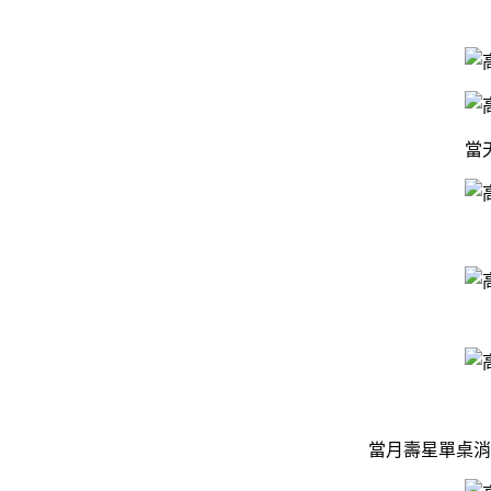
當
當月壽星單桌消