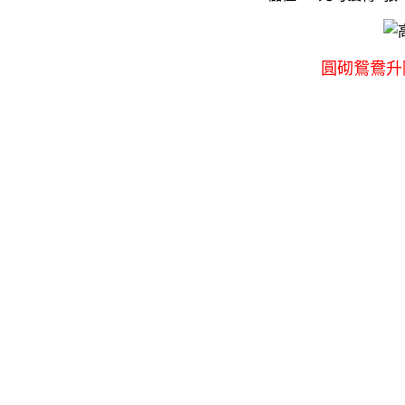
圓砌鴛鴦升