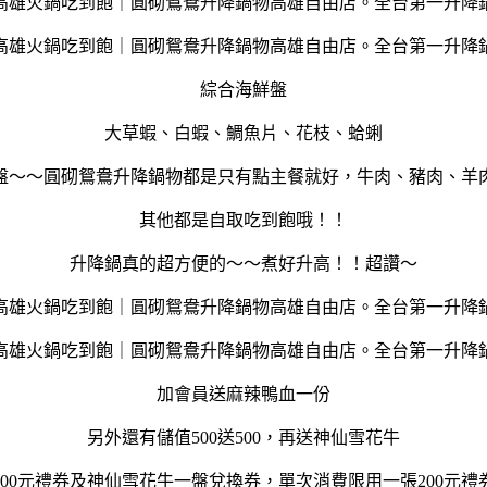
綜合海鮮盤
大草蝦、白蝦、鯛魚片、花枝、蛤蜊
盤～～圓砌鴛鴦升降鍋物都是只有點主餐就好，牛肉、豬肉、羊
其他都是自取吃到飽哦！！
升降鍋真的超方便的～～煮好升高！！超讚～
加會員送麻辣鴨血一份
另外還有儲值500送500，再送神仙雪花牛
張200元禮券及神仙雪花牛一盤兌換券，單次消費限用一張200元