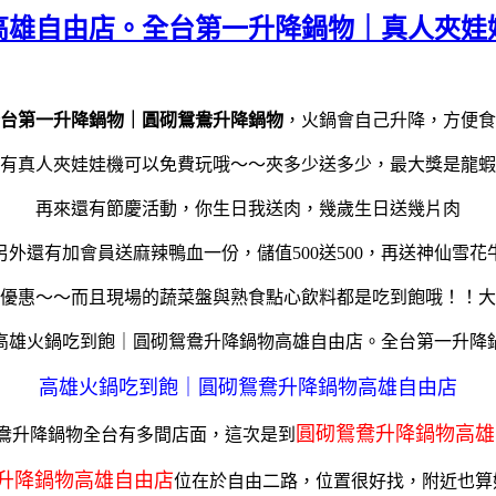
高雄自由店。全台第一升降鍋物｜真人夾娃
台第一升降鍋物｜圓砌鴛鴦升降鍋物
，火鍋會自己升降，方便食
有真人夾娃娃機可以免費玩哦～～夾多少送多少，最大獎是龍蝦
再來還有節慶活動，你生日我送肉，幾歲生日送幾片肉
另外還有加會員送麻辣鴨血一份，儲值500送500，再送神仙雪花
優惠～～而且現場的蔬菜盤與熟食點心飲料都是吃到飽哦！！大
高雄火鍋吃到飽｜圓砌鴛鴦升降鍋物高雄自由店
圓砌鴛鴦升降鍋物高雄
鴦升降鍋物全台有多間店面，這次是到
升降鍋物高雄自由店
位在於自由二路，位置很好找，附近也算