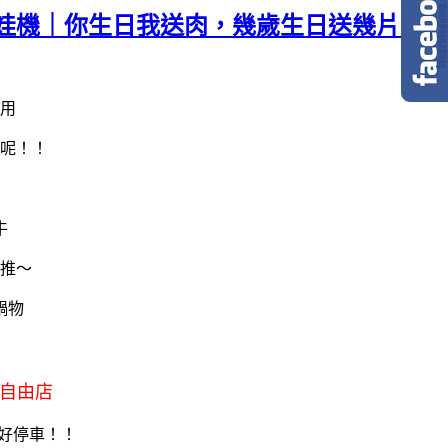
娃機｜你生日我送肉，幾歲生日送幾片肉
用
呢！！
牛
推～
自由店
好停車！！