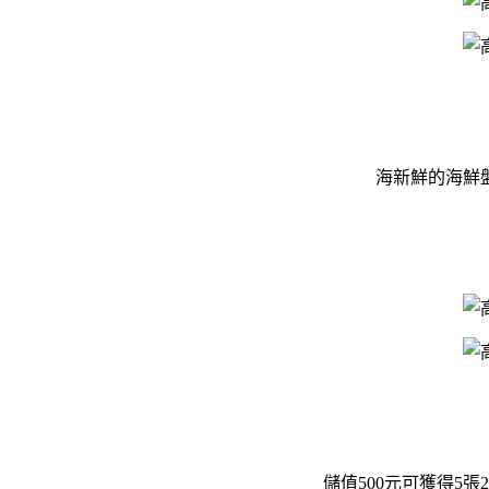
海新鮮的海鮮
儲值500元可獲得5