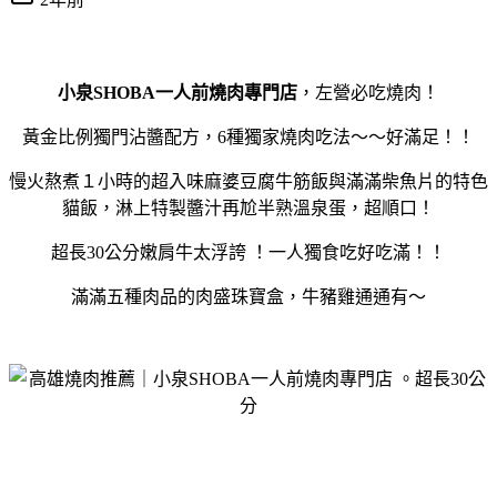
小泉SHOBA一人前燒肉專門店
，左營必吃燒肉！
黃金比例獨門沾醬配方，6種獨家燒肉吃法～～好滿足！！
慢火熬煮１小時的超入味麻婆豆腐牛筋飯與滿滿柴魚片的特色
貓飯，淋上特製醬汁再尬半熟溫泉蛋，超順口！
超長30公分嫩肩牛太浮誇 ！一人獨食吃好吃滿！！
滿滿五種肉品的肉盛珠寶盒，牛豬雞通通有～