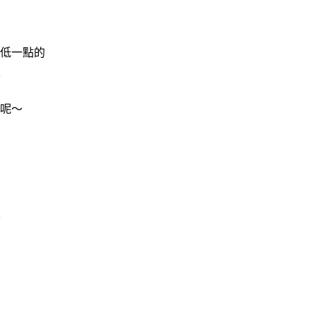
低一點的
呢～