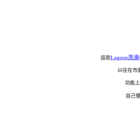
Lagoon洗
這款
以往在市
功能上
自己