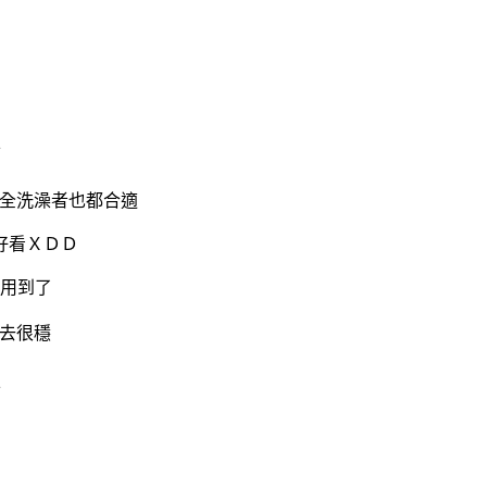
全洗澡者也都合適
好看ＸＤＤ
用到了
去很穩