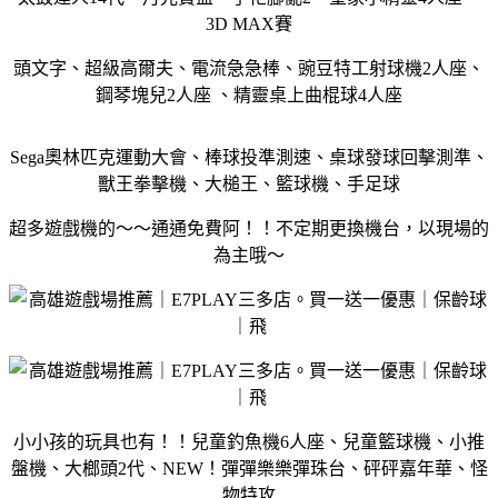
3D MAX賽
頭文字、超級高爾夫、電流急急棒、豌豆特工射球機2人座、
鋼琴塊兒2人座 、精靈桌上曲棍球4人座
Sega奧林匹克運動大會、棒球投準測速、桌球發球回擊測準、
獸王拳擊機、大槌王、籃球機、手足球
超多遊戲機的～～通通免費阿！！不定期更換機台，以現場的
為主哦～
小小孩的玩具也有！！兒童釣魚機6人座、兒童籃球機、小推
盤機、大榔頭2代、NEW！彈彈樂樂彈珠台、砰砰嘉年華、怪
物特攻