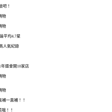
旅吧！
平均4.7星
高人氣紀錄
年還會開10家店
直補一直補！！
菜哦！！