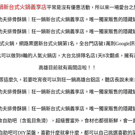
鍋新台式火鍋義享店
平常是沒有優惠活動，所以來一場愛台之
式火鍋，網路票選新台式火鍋第1名，全台門店破1萬則Google評論
北可以做到8輪的人氣火鍋店，大台北排隊名店1天8次翻桌，擁有
高雄目前就有兩間店啦！！
等這麼久，若要吃宵夜可以到狂一鍋高雄台鋁店，聽店長說未來1
蔬食自助吧（含虱目魚滑），超級豐富外，食材也都很新鮮，會一
自助吧可DIY菜盤，喜歡什麼就拿什麼，都可以自己挑選喜歡的