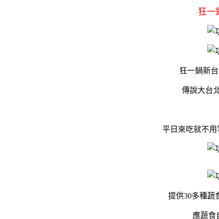
狂一
狂一鍋新台
傳說大台
平日來吃就不用
提供30多種
應蔬食