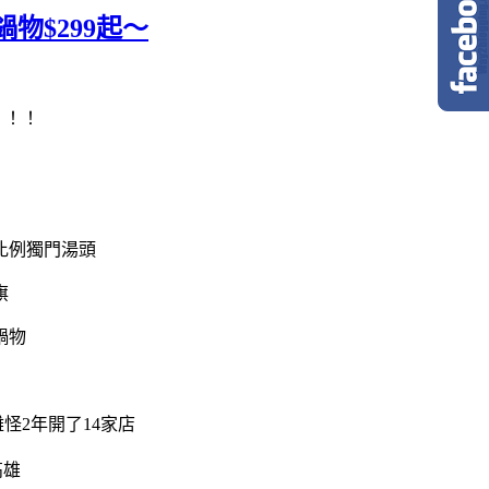
$299起～
！！！
比例獨門湯頭
旗
怪2年開了14家店
高雄