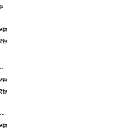
鍋
～
～