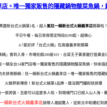
店。唯一獨家販售的隱藏鍋物酸菜魚鍋，鍋物
票選新台式火鍋第1名，超人
氣狂一鍋新台式火鍋義享店
開幕啦
平日午餐、每日宵夜限定時段$299起，超佛心
4.7星好評「台式火鍋」在高雄義享新開幕
酥鍋」香到入骨，市場狂銷200座101，台菜王子黃景龍打造黃金
狂一鍋全台14家門店唯一獨家販售的隱藏鍋物酸菜魚鍋，快來插
火鍋界新傳奇！新台式火鍋第1品牌，還沒開門鐵粉就排爆
一很誇張，怎麼可以這麼多人啦，到現場門口已經人山人海，難
一鍋新台式火鍋義享店
排隊人潮超驚人，從新北中和爆紅到