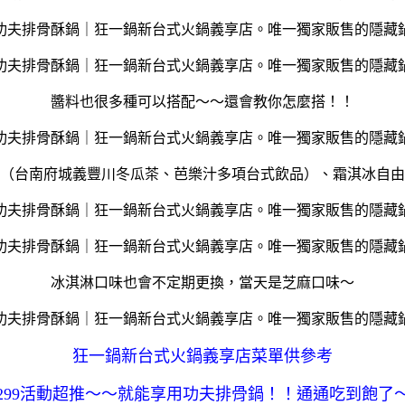
醬料也很多種可以搭配～～還會教你怎麼搭！！
（台南府城義豐川冬瓜茶、芭樂汁多項台式飲品）、霜淇冰自由
冰淇淋口味也會不定期更換，當天是芝麻口味～
狂一鍋新台式火鍋義享店菜單供參考
299活動超推～～就能享用功夫排骨鍋！！通通吃到飽了