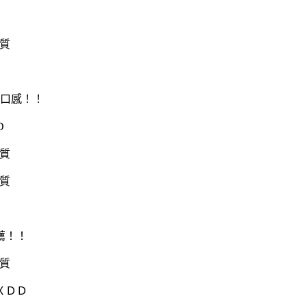
口感！！
D
薦！！
ＸＤＤ