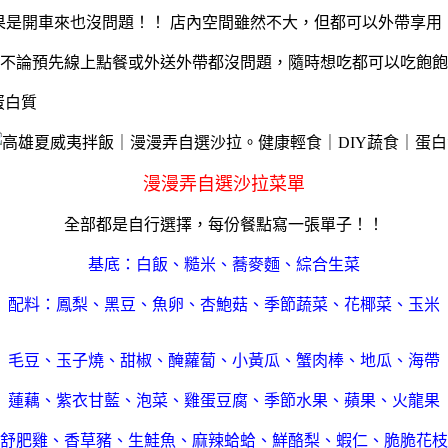
果是開車來也沒問題！！ 店內空間雖然不大，但都可以外帶享用
不論預先線上點餐或外送外帶都沒問題，隨時想吃都可以吃飽飽
漫漫弄自選沙拉菜單
全部都是自行選擇，每份餐點寫一張單子！！
基底：白飯、糙米、蕎麥麵、綜合生菜
配料：鳳梨、黑豆、魚卵、杏鮑菇、季節蔬菜、花椰菜、玉米
毛豆、玉子燒、甜椒、醃蘿蔔、小黃瓜、蟹肉棒、地瓜、海帶
蓮藕、紫衣甘藍、泡菜、雞蛋豆腐、季節水果、蘋果、火龍果
舒肥雞、香草豬、生鮭魚、麻辣蛤蛤、鮮酪梨、蝦仁、脆脆花枝