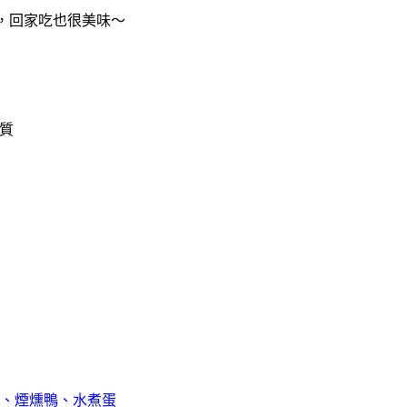
，回家吃也很美味～
、煙燻鴨、水煮蛋