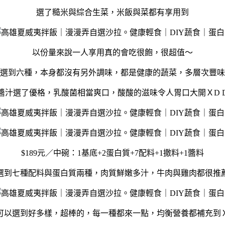
選了糙米與綜合生菜，米飯與菜都有享用到
以份量來說一人享用真的會吃很飽，很超值～
選到六種，本身都沒有另外調味，都是健康的蔬菜，多層次豐味
醬汁選了優格，乳酸菌相當爽口，酸酸的滋味令人胃口大開ＸD 
$189元／中碗：1基底+2蛋白質+7配料+1撒料+1醬料
選到七種配料與蛋白質兩種，肉質鮮嫩多汁，牛肉與雞肉都很推
可以選到好多樣，超棒的，每一種都來一點，均衡營養都補充到