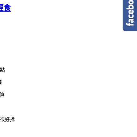
輕食
點
食
很好找