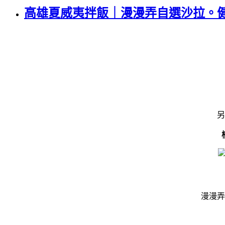
高雄夏威夷拌飯｜漫漫弄自選沙拉。健
另
漫漫弄