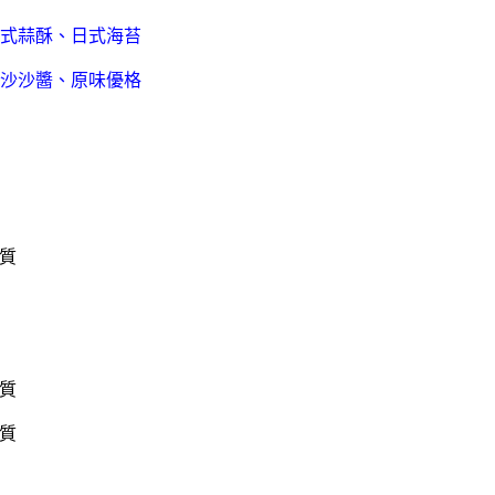
式蒜酥、日式海苔
沙沙醬、原味優格