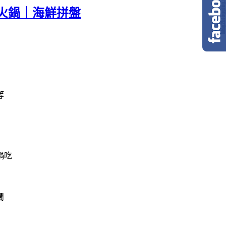
火鍋｜海鮮拼盤
等
鬧