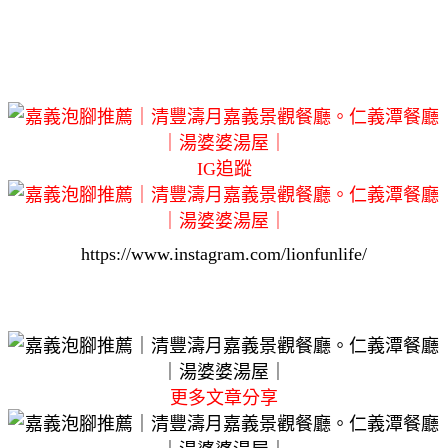
IG追蹤
https://www.instagram.com/lionfunlife/
更多文章分享