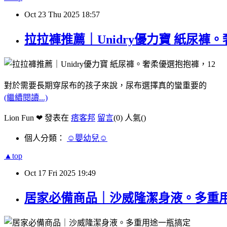
Oct
23
Thu
2025
18:57
拉拉褲推薦｜Unidry優⼒寶 紙尿
對於需要長期穿尿布的孩子來說，尿布選擇真的蠻重要的
(繼續閱讀...)
Lion Fun ❤ 發表在
痞客邦
留言
(0)
人氣(
)
個人分類：
☺嬰幼兒☺
▲top
Oct
17
Fri
2025
19:49
居家必備商品｜沙威隆潔身液。多重