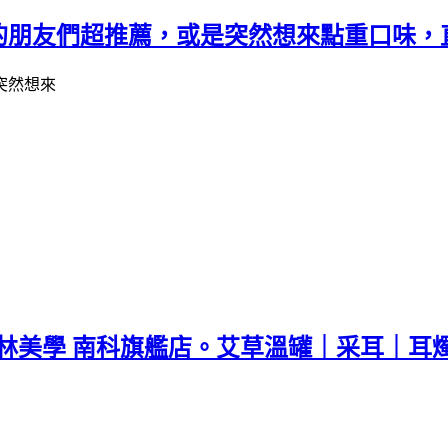
的朋友們超推薦，或是突然想來點重口味，
x 樺林美學 南科旗艦店。艾草溫罐｜采耳｜