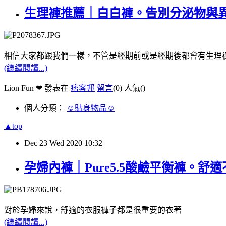
生理褲推薦｜白白褲。告別分泌物與
相信大家都跟我們一樣，不管是經期前或是經期後都會有生理
(繼續閱讀...)
Lion Fun ❤ 發表在
痞客邦
留言
(0)
人氣(
)
個人分類：
☺貼身物品☺
▲top
Dec
23
Wed
2020
10:32
孕婦內褲｜Pure5.5酸鹼平衡褲。舒
對於孕婦來說，舒適的衣服褲子都是很重要的衣著
(繼續閱讀...)