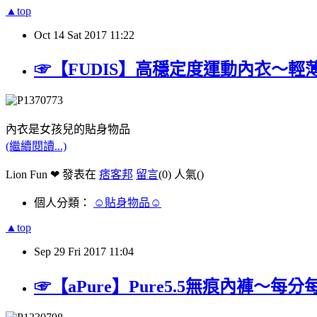
▲top
Oct
14
Sat
2017
11:22
☞【FUDIS】高穩定度運動內衣～
內衣是女孩兒的貼身物品
(繼續閱讀...)
Lion Fun ❤ 發表在
痞客邦
留言
(0)
人氣(
)
個人分類：
☺貼身物品☺
▲top
Sep
29
Fri
2017
11:04
☞【aPure】Pure5.5無痕內褲～