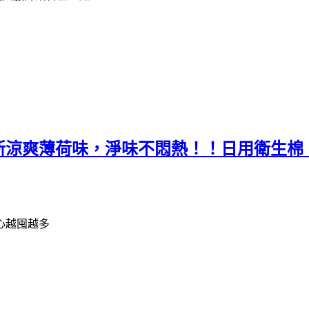
新涼爽薄荷味，淨味不悶熱！！日用衛生棉
心越囤越多