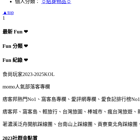
個人分類：
☺貼身物品☺
▲top
1
最新 Fun ❤
Fun 分類 ❤
Fun 紀錄 ❤
食尚玩家2023-2025KOL
momo人氣部落客專欄
痞客邦熱門No1、窩客島專欄、愛評網專欄、愛食記排行榜No1
痞客邦、窩客島、輕旅行、台灣旅圖、棒城市、瘋台灣旅遊、
荖濃溪泛舟開航踩線團、台南山上踩線團、貢寮東北角踩線團
2023社群金點賞