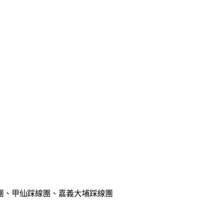
團、甲仙踩線團、嘉義大埔踩線團