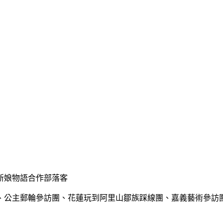
新娘物語合作部落客
、公主郵輪參訪團、花蓮玩到阿里山鄒族踩線團、嘉義藝術參訪