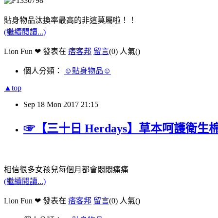
貼身物品汰換率最高的非這莫屬啦！！
(繼續閱讀...)
Lion Fun ❤ 發表在
痞客邦
留言
(0)
人氣(
)
個人分類：
☺貼身物品☺
▲top
Sep
18
Mon
2017
21:15
☞【三十日 Herdays】草本呵護
相信很多女孩兒每個月都會悶悶痛痛
(繼續閱讀...)
Lion Fun ❤ 發表在
痞客邦
留言
(0)
人氣(
)