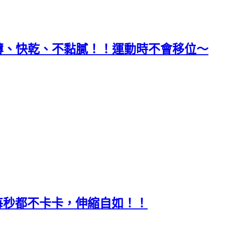
輕薄、快乾、不黏膩！！運動時不會移位～
每分每秒都不卡卡，伸縮自如！！