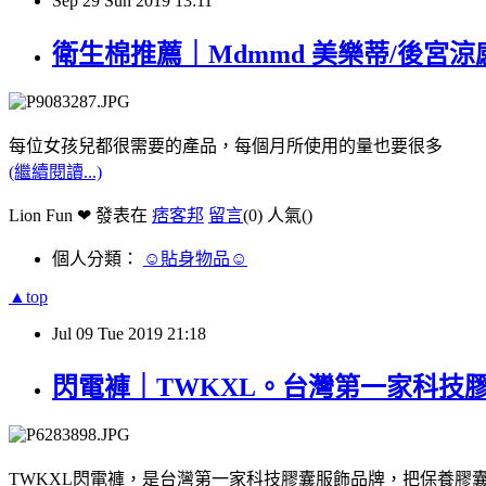
Sep
29
Sun
2019
13:11
衛生棉推薦｜Mdmmd 美樂蒂/後宮
每位女孩兒都很需要的產品，每個月所使用的量也要很多
(繼續閱讀...)
Lion Fun ❤ 發表在
痞客邦
留言
(0)
人氣(
)
個人分類：
☺貼身物品☺
▲top
Jul
09
Tue
2019
21:18
閃電褲｜TWKXL。台灣第一家科技
TWKXL閃電褲，是台灣第一家科技膠囊服飾品牌，把保養膠