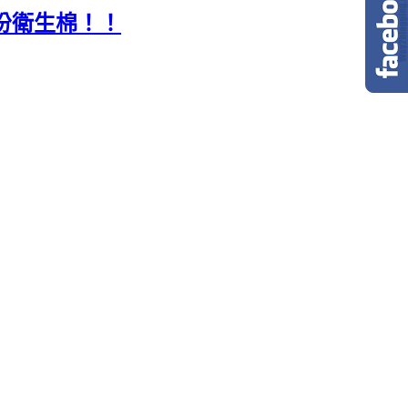
成份衛生棉！！