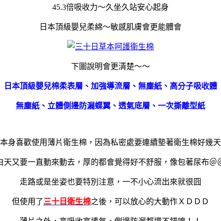
45.3倍吸收力～久坐久站安心起身
日本頂級嬰兒柔綿～敏感肌膚會更能體會
下圖說明會更清楚～～
日本頂級嬰兒棉柔表層、加強導流層、無塵紙、高分子吸收體
無塵紙、立體側邊防漏蝶翼、透氣底層、一次撕離型紙
本身喜歡使用薄片衛生棉，因為私密處要連續墊著衛生棉好幾天
白天又要一直動來動去，厚的都會覺得好不舒服，像包著尿布＠
走路或是坐姿也要特別注意，一不小心流出來就很囧
但使用了
三十日衛生棉
之後，可以放心的大動作ＸＤＤＤ