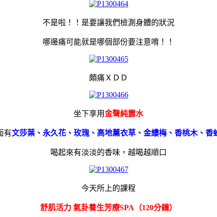
不是啦！！是要讓我們檢測身體的狀況
哪邊痛可能就是哪個部份要注意唷！！
頗痛ＸＤＤ
坐下享用
金聲純露水
面有
文莎葉、永久花、玫瑰、高地薰衣草、金縷梅、香桃木、香
喝起來有淡淡的香味，越喝越順口
今天所上的課程
舒肌活力 氣卦養生芳療SPA（120分鐘）