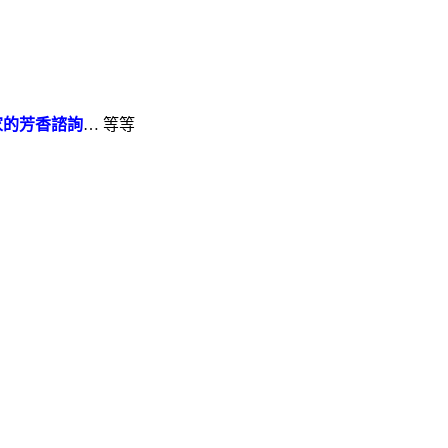
家的芳香諮詢
… 等等