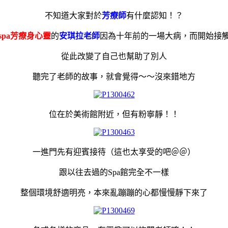
不知道大家對於
芳療師
有什麼認知！？
spa芳療身心靈
的
安琪拉老師
因為十年前的一場大病，而開始接
從此改變了自己也幫助了別人
聽完了老師的故事，就會覺得～～沒來錯地方
位在於美術館附近，但有粉寧靜！！
一進門先有迎賓接待（這也太享受的吧＠＠）
跟以往去過的Spa館完全不一樣
整個環境舒適明亮，本來亂蹦蹦的心都慢慢靜下來了