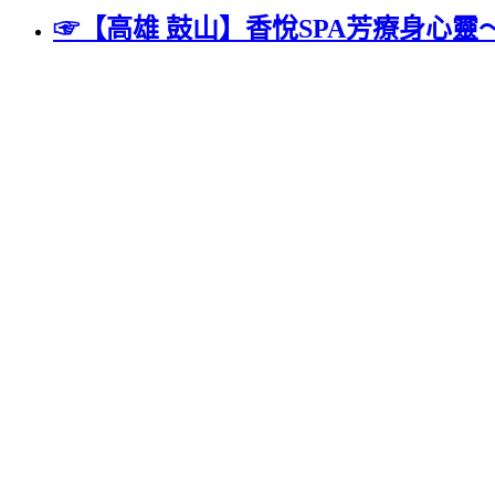
☞【高雄 鼓山】香悅SPA芳療身心