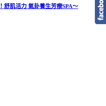
舒肌活力 氣卦養生芳療SPA～