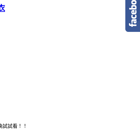
衣
晚試試看！！