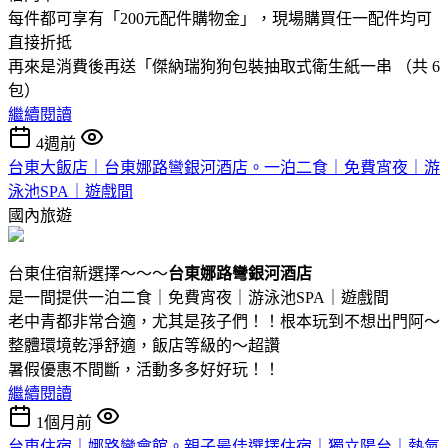
每件都可享有「200元配件購物金」，現場購買任一配件均可
直接折抵
再來是消費後再送「傑納瑞狗狗包裝抽取式衛生紙一串 （共 6
包）
繼續閱讀
4週前
台東大飯店｜台東娜路彎銀河酒店。一泊二食｜免費宵夜｜游
泳池SPA｜遊戲間
國內旅遊
台東住宿新選擇～～～
台東娜路彎銀河酒店
是一間提供一泊二食｜免費宵夜｜游泳池SPA｜遊戲間
老中青都非常合適，尤其是孩子們！！根本玩到不想出門阿～
整體環境乾淨舒適，飯店等級的～超讚
暑假優惠不間斷，活動多多好好玩！！
繼續閱讀
1個月前
台東住宿｜娜路彎會館。親子最佳選擇住宿｜獨立陽台｜熱氣