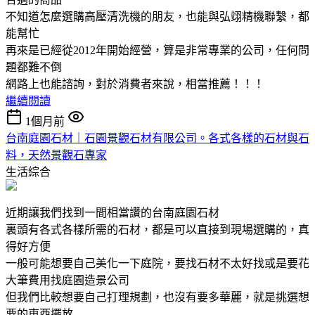
不知道怎麼選購高壓清洗機的朋友，也能與弘翊精機聯繫，都
能幫忙
再來是已經從2012年開始經營，算是非常專業的公司，任何問
題都難不倒
網路上也能諮詢，對於消費者來說，相當推薦！！！
繼續閱讀
1個月前
台南庭園石材｜石園景觀石材有限公司。各式各樣的石材與石
料，天然景觀石專家
生活綜合
近期讓我們找到一間相當讚的台南庭園石材
裏頭有各式各樣所需的石材，都是可以直接到現場選購的，真
得好方便
一般可能想要自己美化一下庭院，要找石材不太好找或是要花
大筆費用找庭園造景公司
但我們比較想要自己打理規劃，也沒有要多華麗，就是挑選想
要的東西擺放