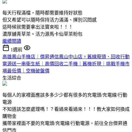
每天行程滿檔，隨時都需要維持好狀態
但又希望可以隨時保持活力滿滿、揮別沉悶感
這時候就需要拿出法寶來啦！！！
濃厚舖青草茶。活力源馬卡仙草茶粉包
繼續閱讀
1週前
高雄鳳山手機店｜傑昇通信鳳山中山店。舊線廢頭、回收行動
電源送一串衛生紙｜高價回收二手機｜舊機折現｜挑戰手機市
場最低價｜空機破盤價
生活綜合
每個人的家裡面應該多多少少都有很多的充電頭/充電線/行動
電源
不知道該怎麼處理嗎！？看過來看過來！！！教大家如何換成
購物金
攜帶家裡面不要的充電頭/充電線/行動電源，前往全台傑昇通
信門市