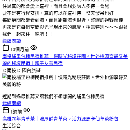
住過真的都會愛上這裡，而且會想要讓人多待一會兒
要不是有行程安排，真的可以在這裡待一整天發呆也好
每間房間都能看到海，而且距離海也很近，整體的視野超棒
再來是它每個空間與光呈現出來的感覺，相當特別～～～跟著
我們一起來住一晚吧！！
繼續閱讀
10個月前
南投埔里包棟民宿推薦｜慢時光秘境莊園。世外桃源寧靜又美
麗的秘境民宿｜親子友善民宿
☺南投☺
國內旅遊
近期到過最推薦又讓我們不想離開的埔里包棟民宿
繼續閱讀
1週前
高雄70年青草茶｜濃厚舖青草茶。活力源馬卡仙草茶粉包
生活綜合