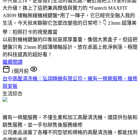
不只是工作，更是我們生活的儀式感✨最近我把工作室的桌面
大升級！換上了這把兼具顏值與實力的 *Fantech MAXFIT
AIR99 矮軸無線機械鍵盤*用了一陣子，它已經完全融入我的
生活，今天就來聊聊它怎麼改變我的日常吧！👇 23mm 超薄美
學：拍照打卡的視覺擔當
以前對機械鍵盤的印象就是厚厚重重、像個大黑盒子。但這把
鍵盤只有 23mm 的超薄矮軸設計，放在桌面上乾淨俐落，極簡
的科技感真的超好看！
繼續閱讀
1個月前
台中高壓清洗機｜弘翊精機有限公司。擁有一條龍服務，維修
與安裝
生活綜合
擁有一條龍服務，不僅生產和加工高壓清洗機，還提供包裝和
銷售服務，並一手包辦售後服務維修
公司產品涵蓋了各種不同型號和規格的高壓清洗機，都能找到
合適的商品