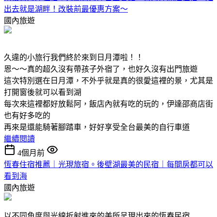
出去就是湖畔！改裝前最優惠方案～
國內旅遊
久違的小旅行我們終於來到日月潭啦！！
恩～～真的超久沒有帶孩子外宿了，也好久沒有出門旅遊
這次特別選在日月潭，不外乎就是真的很愛這裡的景，尤其是
打開窗後就可以看到湖
每次來這裡都好放鬆阿，飯店內就有吃的玩的，伊達邵商店街
也有好多吃的
再來是還能騎著腳踏車，好好享受全台最美的自行車道
繼續閱讀
4個月前
恆春住宿推薦｜光現旅宿。後壁湖最美的民宿｜每間房都可以
看到海
國內旅遊
以不同角度與光線折射進來的美所呈現出來的恆春民宿