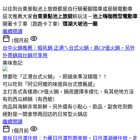
以往到台東景點池上旅遊都是自行騎著腳踏車或是騎電動車
這次推薦大家
台東景點池上旅遊
新玩法－
池上嗨咖微型電動車
開著卡丁車（跑跑卡丁車）
環湖大坡池一圈
繼續閱讀
1個月前
台中火鍋推薦｜粗吼鍋 正港ㄟ台式火鍋。高CP值火鍋，另外
外帶鍋與炒鍋可享用
美味食記
想要吃「正港台式火鍋」，照過來準沒錯哦！！
可以吃到「阿公阿嬤的味道與台式懷舊感」
主打各式各樣高CP值火鍋，鍋底選擇多樣化，有其他地方沒
有的西瓜綿鍋（有西蛤）
肉品與海鮮非常新鮮，另外還有小點心、飲品、副食吃到飽
絕對是一間會想再回訪的日常型火鍋店
繼續閱讀
1個月前
南投日月潭住宿｜力麗日月潭哲園會館。日月潭湖邊住宿，走