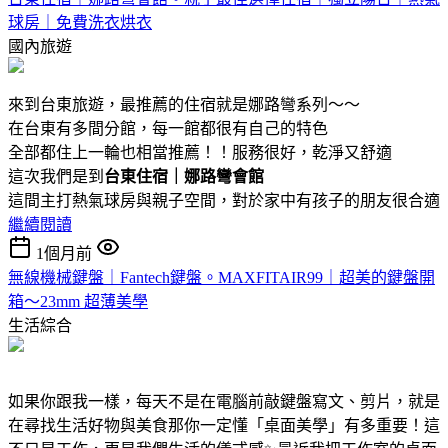
球房｜免費洗衣烘衣
國內旅遊
來到台東旅遊，最推薦的住宿就是娜路彎系列～～
在台東有多間分館，每一館都很有自己的特色
全部都住上一輪也相當推薦！！服務很好，乾淨又舒適
這次我們是到
台東住宿｜娜路彎會館
這間主打熱氣球房與親子空間，對於家中有孩子的朋友很合適
繼續閱讀
1個月前
無線機械鍵盤｜Fantech鍵盤。MAXFITAIR99｜超美的鍵盤開
箱～23mm 超薄美學
生活綜合
如果你跟我一樣，每天不是在電腦前敲鍵盤寫文、剪片，就是
在尋找生活好物與美食那你一定懂「桌面美學」有多重要！這