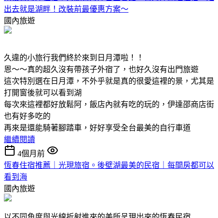
出去就是湖畔！改裝前最優惠方案～
國內旅遊
久違的小旅行我們終於來到日月潭啦！！
恩～～真的超久沒有帶孩子外宿了，也好久沒有出門旅遊
這次特別選在日月潭，不外乎就是真的很愛這裡的景，尤其是
打開窗後就可以看到湖
每次來這裡都好放鬆阿，飯店內就有吃的玩的，伊達邵商店街
也有好多吃的
再來是還能騎著腳踏車，好好享受全台最美的自行車道
繼續閱讀
4個月前
恆春住宿推薦｜光現旅宿。後壁湖最美的民宿｜每間房都可以
看到海
國內旅遊
以不同角度與光線折射進來的美所呈現出來的恆春民宿