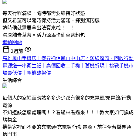
每天行程滿檔，隨時都需要維持好狀態
但又希望可以隨時保持活力滿滿、揮別沉悶感
這時候就需要拿出法寶來啦！！！
濃厚舖青草茶。活力源馬卡仙草茶粉包
繼續閱讀
2週前
高雄鳳山手機店｜傑昇通信鳳山中山店。舊線廢頭、回收行動
電源送一串衛生紙｜高價回收二手機｜舊機折現｜挑戰手機市
場最低價｜空機破盤價
生活綜合
每個人的家裡面應該多多少少都有很多的充電頭/充電線/行動
電源
不知道該怎麼處理嗎！？看過來看過來！！！教大家如何換成
購物金
攜帶家裡面不要的充電頭/充電線/行動電源，前往全台傑昇通
信門市