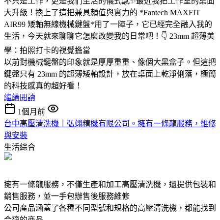
不只是工作，更是我們生活的儀式感✨最近我把工作室的桌面
大升級！換上了這把兼具顏值與實力的 *Fantech MAXFIT
AIR99 矮軸無線機械鍵盤*用了一陣子，它已經完全融入我的
生活，今天就來聊聊它怎麼改變我的日常吧！👇 23mm 超薄美
學：拍照打卡的視覺擔當
以前對機械鍵盤的印象就是厚厚重重、像個大黑盒子。但這把
鍵盤只有 23mm 的超薄矮軸設計，放在桌面上乾淨俐落，極簡
的科技感真的超好看！
繼續閱讀
1個月前
台中高壓清洗機｜弘翊精機有限公司。擁有一條龍服務，維修
與安裝
生活綜合
擁有一條龍服務，不僅生產和加工高壓清洗機，還提供包裝和
銷售服務，並一手包辦售後服務維修
公司產品涵蓋了各種不同型號和規格的高壓清洗機，都能找到
合適的商品