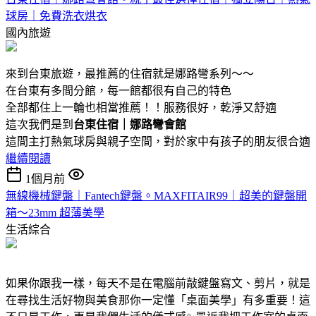
球房｜免費洗衣烘衣
國內旅遊
來到台東旅遊，最推薦的住宿就是娜路彎系列～～
在台東有多間分館，每一館都很有自己的特色
全部都住上一輪也相當推薦！！服務很好，乾淨又舒適
這次我們是到
台東住宿｜娜路彎會館
這間主打熱氣球房與親子空間，對於家中有孩子的朋友很合適
繼續閱讀
1個月前
無線機械鍵盤｜Fantech鍵盤。MAXFITAIR99｜超美的鍵盤開
箱～23mm 超薄美學
生活綜合
如果你跟我一樣，每天不是在電腦前敲鍵盤寫文、剪片，就是
在尋找生活好物與美食那你一定懂「桌面美學」有多重要！這