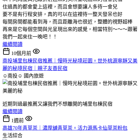
住過真的都會愛上這裡，而且會想要讓人多待一會兒
要不是有行程安排，真的可以在這裡待一整天發呆也好
每間房間都能看到海，而且距離海也很近，整體的視野超棒
再來是它每個空間與光呈現出來的感覺，相當特別～～～跟著
我們一起來住一晚吧！！
繼續閱讀
10個月前
南投埔里包棟民宿推薦｜慢時光秘境莊園。世外桃源寧靜又美
麗的秘境民宿｜親子友善民宿
☺南投☺
國內旅遊
近期到過最推薦又讓我們不想離開的埔里包棟民宿
繼續閱讀
1週前
高雄70年青草茶｜濃厚舖青草茶。活力源馬卡仙草茶粉包
生活綜合