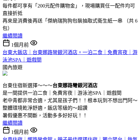
每件都可享有「200元配件購物金」，現場購買任一配件均可
直接折抵
再來是消費後再送「傑納瑞狗狗包裝抽取式衛生紙一串 （共 6
包）
繼續閱讀
1個月前
台東大飯店｜台東娜路彎銀河酒店。一泊二食｜免費宵夜｜游
泳池SPA｜遊戲間
國內旅遊
台東住宿新選擇～～～
台東娜路彎銀河酒店
是一間提供一泊二食｜免費宵夜｜游泳池SPA｜遊戲間
老中青都非常合適，尤其是孩子們！！根本玩到不想出門阿～
整體環境乾淨舒適，飯店等級的～超讚
暑假優惠不間斷，活動多多好好玩！！
繼續閱讀
1個月前
台東住宿｜娜路彎會館。親子最佳選擇住宿｜獨立陽台｜熱氣