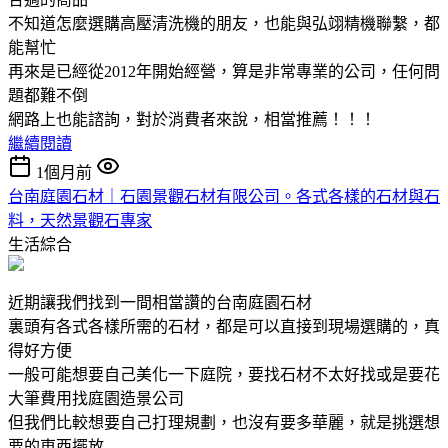
不知道怎麼選購高壓清洗機的朋友，也能與弘翊精機聯繫，都
能幫忙
再來是已經從2012年開始經營，算是非常專業的公司，任何問
題都難不倒
網路上也能諮詢，對於消費者來說，相當推薦！！！
繼續閱讀
1個月前
台南庭園石材｜石園景觀石材有限公司。各式各樣的石材與石
料，天然景觀石專家
生活綜合
近期讓我們找到一間相當讚的台南庭園石材
裏頭有各式各樣所需的石材，都是可以直接到現場選購的，真
得好方便
一般可能想要自己美化一下庭院，要找石材不太好找或是要花
大筆費用找庭園造景公司
但我們比較想要自己打理規劃，也沒有要多華麗，就是挑選想
要的東西擺放