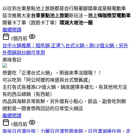
以往到台東景點池上旅遊都是自行騎著腳踏車或是騎電動車
這次推薦大家
台東景點池上旅遊
新玩法－
池上嗨咖微型電動車
開著卡丁車（跑跑卡丁車）
環湖大坡池一圈
繼續閱讀
1個月前
台中火鍋推薦｜粗吼鍋 正港ㄟ台式火鍋。高CP值火鍋，另外
外帶鍋與炒鍋可享用
美味食記
想要吃「正港台式火鍋」，照過來準沒錯哦！！
可以吃到「阿公阿嬤的味道與台式懷舊感」
主打各式各樣高CP值火鍋，鍋底選擇多樣化，有其他地方沒
有的西瓜綿鍋（有西蛤）
肉品與海鮮非常新鮮，另外還有小點心、飲品、副食吃到飽
絕對是一間會想再回訪的日常型火鍋店
繼續閱讀
1個月前
南投日月潭住宿｜力麗日月潭哲園會館。日月潭湖邊住宿，走