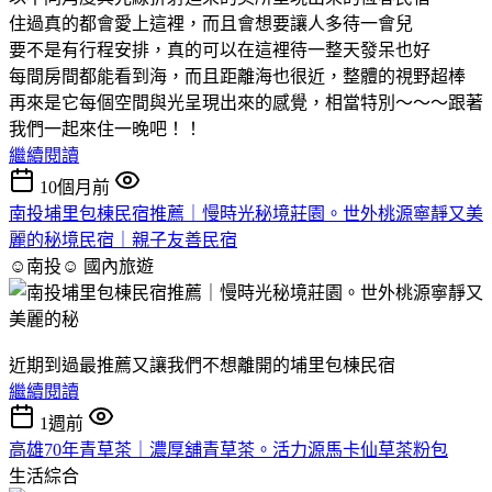
住過真的都會愛上這裡，而且會想要讓人多待一會兒
要不是有行程安排，真的可以在這裡待一整天發呆也好
每間房間都能看到海，而且距離海也很近，整體的視野超棒
再來是它每個空間與光呈現出來的感覺，相當特別～～～跟著
我們一起來住一晚吧！！
繼續閱讀
10個月前
南投埔里包棟民宿推薦｜慢時光秘境莊園。世外桃源寧靜又美
麗的秘境民宿｜親子友善民宿
☺南投☺
國內旅遊
近期到過最推薦又讓我們不想離開的埔里包棟民宿
繼續閱讀
1週前
高雄70年青草茶｜濃厚舖青草茶。活力源馬卡仙草茶粉包
生活綜合