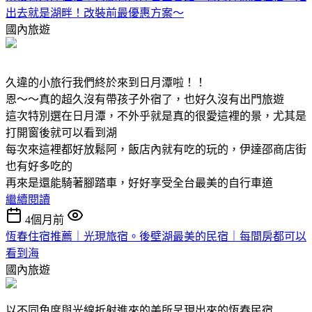
出去就是湖畔！改裝前最優惠方案～
國內旅遊
久違的小旅行我們終於來到日月潭啦！！
恩～～真的超久沒有帶孩子外宿了，也好久沒有出門旅遊
這次特別選在日月潭，不外乎就是真的很愛這裡的景，尤其是
打開窗後就可以看到湖
每次來這裡都好放鬆阿，飯店內就有吃的玩的，伊達邵商店街
也有好多吃的
再來是還能騎著腳踏車，好好享受全台最美的自行車道
繼續閱讀
4個月前
恆春住宿推薦｜光現旅宿。後壁湖最美的民宿｜每間房都可以
看到海
國內旅遊
以不同角度與光線折射進來的美所呈現出來的恆春民宿