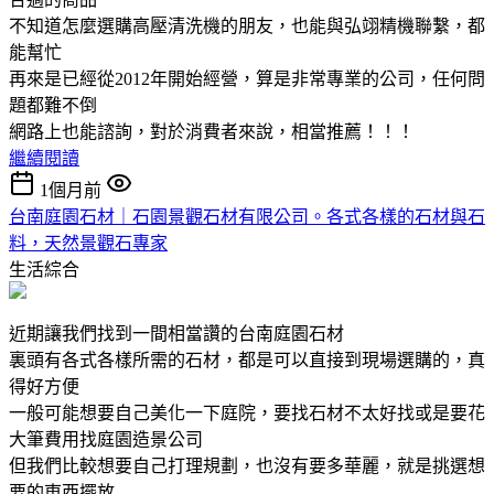
不知道怎麼選購高壓清洗機的朋友，也能與弘翊精機聯繫，都
能幫忙
再來是已經從2012年開始經營，算是非常專業的公司，任何問
題都難不倒
網路上也能諮詢，對於消費者來說，相當推薦！！！
繼續閱讀
1個月前
台南庭園石材｜石園景觀石材有限公司。各式各樣的石材與石
料，天然景觀石專家
生活綜合
近期讓我們找到一間相當讚的台南庭園石材
裏頭有各式各樣所需的石材，都是可以直接到現場選購的，真
得好方便
一般可能想要自己美化一下庭院，要找石材不太好找或是要花
大筆費用找庭園造景公司
但我們比較想要自己打理規劃，也沒有要多華麗，就是挑選想
要的東西擺放