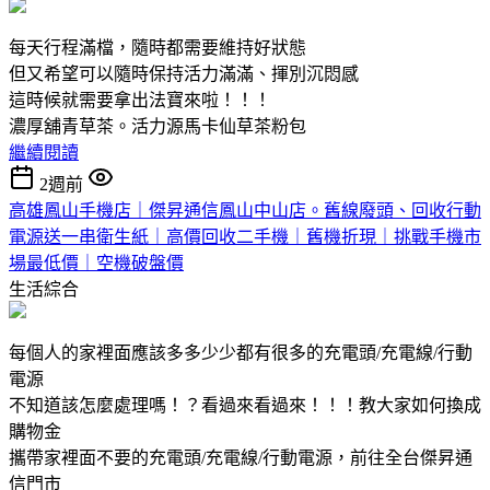
每天行程滿檔，隨時都需要維持好狀態
但又希望可以隨時保持活力滿滿、揮別沉悶感
這時候就需要拿出法寶來啦！！！
濃厚舖青草茶。活力源馬卡仙草茶粉包
繼續閱讀
2週前
高雄鳳山手機店｜傑昇通信鳳山中山店。舊線廢頭、回收行動
電源送一串衛生紙｜高價回收二手機｜舊機折現｜挑戰手機市
場最低價｜空機破盤價
生活綜合
每個人的家裡面應該多多少少都有很多的充電頭/充電線/行動
電源
不知道該怎麼處理嗎！？看過來看過來！！！教大家如何換成
購物金
攜帶家裡面不要的充電頭/充電線/行動電源，前往全台傑昇通
信門市