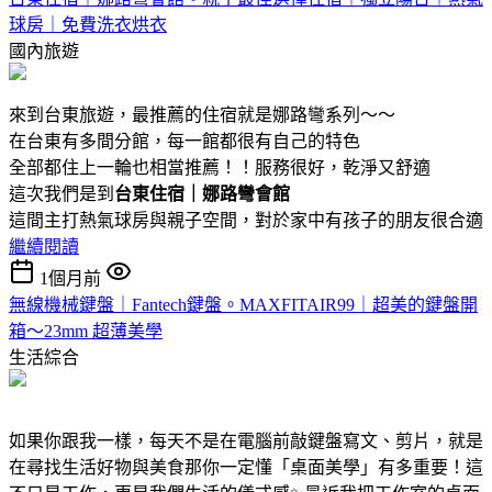
球房｜免費洗衣烘衣
國內旅遊
來到台東旅遊，最推薦的住宿就是娜路彎系列～～
在台東有多間分館，每一館都很有自己的特色
全部都住上一輪也相當推薦！！服務很好，乾淨又舒適
這次我們是到
台東住宿｜娜路彎會館
這間主打熱氣球房與親子空間，對於家中有孩子的朋友很合適
繼續閱讀
1個月前
無線機械鍵盤｜Fantech鍵盤。MAXFITAIR99｜超美的鍵盤開
箱～23mm 超薄美學
生活綜合
如果你跟我一樣，每天不是在電腦前敲鍵盤寫文、剪片，就是
在尋找生活好物與美食那你一定懂「桌面美學」有多重要！這