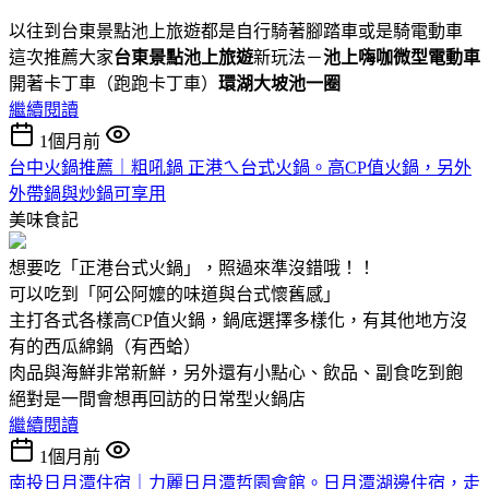
以往到台東景點池上旅遊都是自行騎著腳踏車或是騎電動車
這次推薦大家
台東景點池上旅遊
新玩法－
池上嗨咖微型電動車
開著卡丁車（跑跑卡丁車）
環湖大坡池一圈
繼續閱讀
1個月前
台中火鍋推薦｜粗吼鍋 正港ㄟ台式火鍋。高CP值火鍋，另外
外帶鍋與炒鍋可享用
美味食記
想要吃「正港台式火鍋」，照過來準沒錯哦！！
可以吃到「阿公阿嬤的味道與台式懷舊感」
主打各式各樣高CP值火鍋，鍋底選擇多樣化，有其他地方沒
有的西瓜綿鍋（有西蛤）
肉品與海鮮非常新鮮，另外還有小點心、飲品、副食吃到飽
絕對是一間會想再回訪的日常型火鍋店
繼續閱讀
1個月前
南投日月潭住宿｜力麗日月潭哲園會館。日月潭湖邊住宿，走