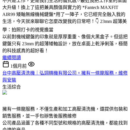
不只是工作，更是我們生活的儀式感✨最近我把工作室的桌面
大升級！換上了這把兼具顏值與實力的 *Fantech MAXFIT
AIR99 矮軸無線機械鍵盤*用了一陣子，它已經完全融入我的
生活，今天就來聊聊它怎麼改變我的日常吧！👇 23mm 超薄美
學：拍照打卡的視覺擔當
以前對機械鍵盤的印象就是厚厚重重、像個大黑盒子。但這把
鍵盤只有 23mm 的超薄矮軸設計，放在桌面上乾淨俐落，極簡
的科技感真的超好看！
繼續閱讀
1個月前
台中高壓清洗機｜弘翊精機有限公司。擁有一條龍服務，維修
與安裝
生活綜合
擁有一條龍服務，不僅生產和加工高壓清洗機，還提供包裝和
銷售服務，並一手包辦售後服務維修
公司產品涵蓋了各種不同型號和規格的高壓清洗機，都能找到
合適的商品