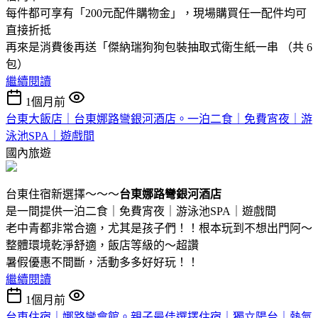
每件都可享有「200元配件購物金」，現場購買任一配件均可
直接折抵
再來是消費後再送「傑納瑞狗狗包裝抽取式衛生紙一串 （共 6
包）
繼續閱讀
1個月前
台東大飯店｜台東娜路彎銀河酒店。一泊二食｜免費宵夜｜游
泳池SPA｜遊戲間
國內旅遊
台東住宿新選擇～～～
台東娜路彎銀河酒店
是一間提供一泊二食｜免費宵夜｜游泳池SPA｜遊戲間
老中青都非常合適，尤其是孩子們！！根本玩到不想出門阿～
整體環境乾淨舒適，飯店等級的～超讚
暑假優惠不間斷，活動多多好好玩！！
繼續閱讀
1個月前
台東住宿｜娜路彎會館。親子最佳選擇住宿｜獨立陽台｜熱氣