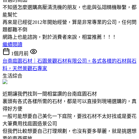
不知道怎麼選購高壓清洗機的朋友，也能與弘翊精機聯繫，都
能幫忙
再來是已經從2012年開始經營，算是非常專業的公司，任何問
題都難不倒
網路上也能諮詢，對於消費者來說，相當推薦！！！
繼續閱讀
1個月前
台南庭園石材｜石園景觀石材有限公司。各式各樣的石材與石
料，天然景觀石專家
生活綜合
近期讓我們找到一間相當讚的台南庭園石材
裏頭有各式各樣所需的石材，都是可以直接到現場選購的，真
得好方便
一般可能想要自己美化一下庭院，要找石材不太好找或是要花
大筆費用找庭園造景公司
但我們比較想要自己打理規劃，也沒有要多華麗，就是挑選想
要的東西擺放