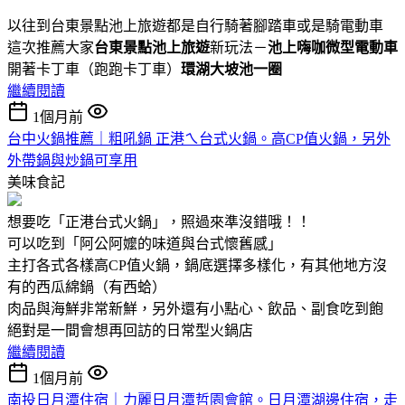
以往到台東景點池上旅遊都是自行騎著腳踏車或是騎電動車
這次推薦大家
台東景點池上旅遊
新玩法－
池上嗨咖微型電動車
開著卡丁車（跑跑卡丁車）
環湖大坡池一圈
繼續閱讀
1個月前
台中火鍋推薦｜粗吼鍋 正港ㄟ台式火鍋。高CP值火鍋，另外
外帶鍋與炒鍋可享用
美味食記
想要吃「正港台式火鍋」，照過來準沒錯哦！！
可以吃到「阿公阿嬤的味道與台式懷舊感」
主打各式各樣高CP值火鍋，鍋底選擇多樣化，有其他地方沒
有的西瓜綿鍋（有西蛤）
肉品與海鮮非常新鮮，另外還有小點心、飲品、副食吃到飽
絕對是一間會想再回訪的日常型火鍋店
繼續閱讀
1個月前
南投日月潭住宿｜力麗日月潭哲園會館。日月潭湖邊住宿，走