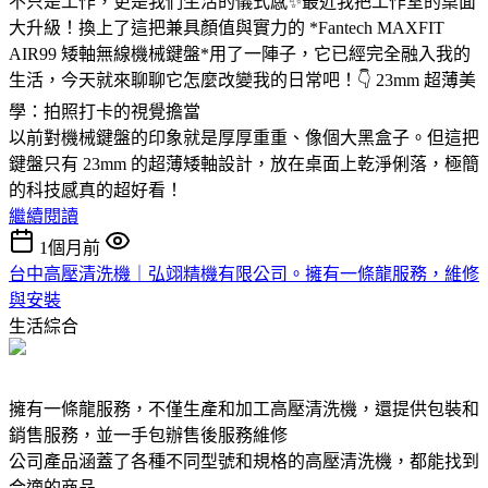
不只是工作，更是我們生活的儀式感✨最近我把工作室的桌面
大升級！換上了這把兼具顏值與實力的 *Fantech MAXFIT
AIR99 矮軸無線機械鍵盤*用了一陣子，它已經完全融入我的
生活，今天就來聊聊它怎麼改變我的日常吧！👇 23mm 超薄美
學：拍照打卡的視覺擔當
以前對機械鍵盤的印象就是厚厚重重、像個大黑盒子。但這把
鍵盤只有 23mm 的超薄矮軸設計，放在桌面上乾淨俐落，極簡
的科技感真的超好看！
繼續閱讀
1個月前
台中高壓清洗機｜弘翊精機有限公司。擁有一條龍服務，維修
與安裝
生活綜合
擁有一條龍服務，不僅生產和加工高壓清洗機，還提供包裝和
銷售服務，並一手包辦售後服務維修
公司產品涵蓋了各種不同型號和規格的高壓清洗機，都能找到
合適的商品