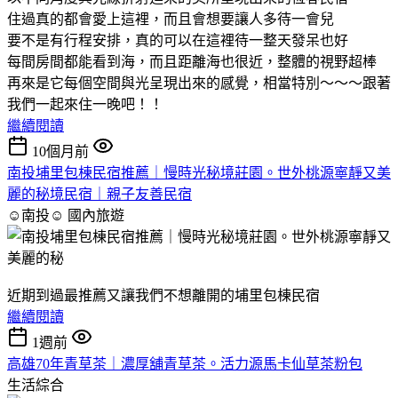
住過真的都會愛上這裡，而且會想要讓人多待一會兒
要不是有行程安排，真的可以在這裡待一整天發呆也好
每間房間都能看到海，而且距離海也很近，整體的視野超棒
再來是它每個空間與光呈現出來的感覺，相當特別～～～跟著
我們一起來住一晚吧！！
繼續閱讀
10個月前
南投埔里包棟民宿推薦｜慢時光秘境莊園。世外桃源寧靜又美
麗的秘境民宿｜親子友善民宿
☺南投☺
國內旅遊
近期到過最推薦又讓我們不想離開的埔里包棟民宿
繼續閱讀
1週前
高雄70年青草茶｜濃厚舖青草茶。活力源馬卡仙草茶粉包
生活綜合