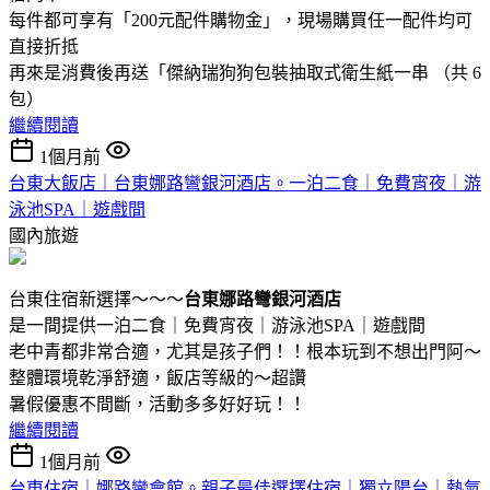
每件都可享有「200元配件購物金」，現場購買任一配件均可
直接折抵
再來是消費後再送「傑納瑞狗狗包裝抽取式衛生紙一串 （共 6
包）
繼續閱讀
1個月前
台東大飯店｜台東娜路彎銀河酒店。一泊二食｜免費宵夜｜游
泳池SPA｜遊戲間
國內旅遊
台東住宿新選擇～～～
台東娜路彎銀河酒店
是一間提供一泊二食｜免費宵夜｜游泳池SPA｜遊戲間
老中青都非常合適，尤其是孩子們！！根本玩到不想出門阿～
整體環境乾淨舒適，飯店等級的～超讚
暑假優惠不間斷，活動多多好好玩！！
繼續閱讀
1個月前
台東住宿｜娜路彎會館。親子最佳選擇住宿｜獨立陽台｜熱氣