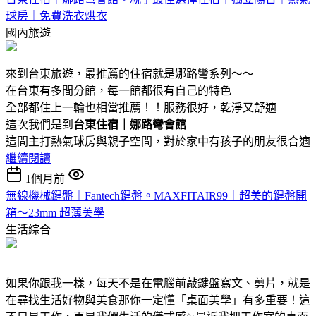
球房｜免費洗衣烘衣
國內旅遊
來到台東旅遊，最推薦的住宿就是娜路彎系列～～
在台東有多間分館，每一館都很有自己的特色
全部都住上一輪也相當推薦！！服務很好，乾淨又舒適
這次我們是到
台東住宿｜娜路彎會館
這間主打熱氣球房與親子空間，對於家中有孩子的朋友很合適
繼續閱讀
1個月前
無線機械鍵盤｜Fantech鍵盤。MAXFITAIR99｜超美的鍵盤開
箱～23mm 超薄美學
生活綜合
如果你跟我一樣，每天不是在電腦前敲鍵盤寫文、剪片，就是
在尋找生活好物與美食那你一定懂「桌面美學」有多重要！這