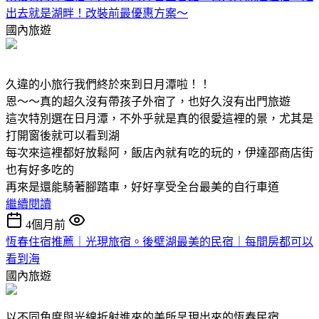
出去就是湖畔！改裝前最優惠方案～
國內旅遊
久違的小旅行我們終於來到日月潭啦！！
恩～～真的超久沒有帶孩子外宿了，也好久沒有出門旅遊
這次特別選在日月潭，不外乎就是真的很愛這裡的景，尤其是
打開窗後就可以看到湖
每次來這裡都好放鬆阿，飯店內就有吃的玩的，伊達邵商店街
也有好多吃的
再來是還能騎著腳踏車，好好享受全台最美的自行車道
繼續閱讀
4個月前
恆春住宿推薦｜光現旅宿。後壁湖最美的民宿｜每間房都可以
看到海
國內旅遊
以不同角度與光線折射進來的美所呈現出來的恆春民宿