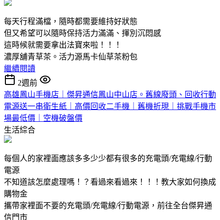
每天行程滿檔，隨時都需要維持好狀態
但又希望可以隨時保持活力滿滿、揮別沉悶感
這時候就需要拿出法寶來啦！！！
濃厚舖青草茶。活力源馬卡仙草茶粉包
繼續閱讀
2週前
高雄鳳山手機店｜傑昇通信鳳山中山店。舊線廢頭、回收行動
電源送一串衛生紙｜高價回收二手機｜舊機折現｜挑戰手機市
場最低價｜空機破盤價
生活綜合
每個人的家裡面應該多多少少都有很多的充電頭/充電線/行動
電源
不知道該怎麼處理嗎！？看過來看過來！！！教大家如何換成
購物金
攜帶家裡面不要的充電頭/充電線/行動電源，前往全台傑昇通
信門市