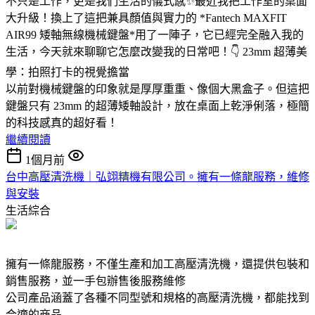
不只是工作，更是我們生活的儀式感✨最近我把工作室的桌面
大升級！換上了這把兼具顏值與實力的 *Fantech MAXFIT
AIR99 矮軸無線機械鍵盤*用了一陣子，它已經完全融入我的
生活，今天就來聊聊它怎麼改變我的日常吧！👇 23mm 超薄美
學：拍照打卡的視覺擔當
以前對機械鍵盤的印象就是厚厚重重、像個大黑盒子。但這把
鍵盤只有 23mm 的超薄矮軸設計，放在桌面上乾淨俐落，極簡
的科技感真的超好看！
繼續閱讀
1個月前
台中高壓清洗機｜弘翊精機有限公司。擁有一條龍服務，維修
與安裝
生活綜合
擁有一條龍服務，不僅生產和加工高壓清洗機，還提供包裝和
銷售服務，並一手包辦售後服務維修
公司產品涵蓋了各種不同型號和規格的高壓清洗機，都能找到
合適的商品