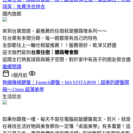
球房｜免費洗衣烘衣
國內旅遊
來到台東旅遊，最推薦的住宿就是娜路彎系列～～
在台東有多間分館，每一館都很有自己的特色
全部都住上一輪也相當推薦！！服務很好，乾淨又舒適
這次我們是到
台東住宿｜娜路彎會館
這間主打熱氣球房與親子空間，對於家中有孩子的朋友很合適
繼續閱讀
1個月前
無線機械鍵盤｜Fantech鍵盤。MAXFITAIR99｜超美的鍵盤開
箱～23mm 超薄美學
生活綜合
如果你跟我一樣，每天不是在電腦前敲鍵盤寫文、剪片，就是
在尋找生活好物與美食那你一定懂「桌面美學」有多重要！這