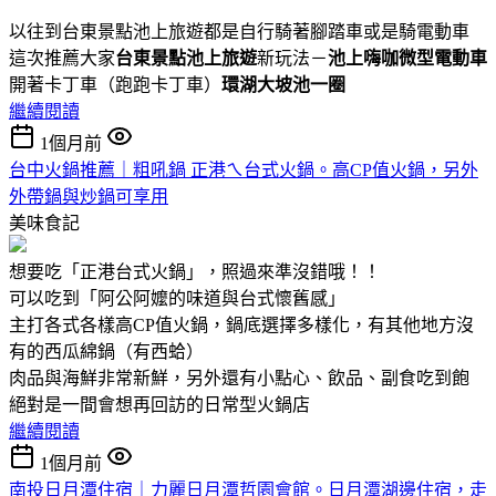
以往到台東景點池上旅遊都是自行騎著腳踏車或是騎電動車
這次推薦大家
台東景點池上旅遊
新玩法－
池上嗨咖微型電動車
開著卡丁車（跑跑卡丁車）
環湖大坡池一圈
繼續閱讀
1個月前
台中火鍋推薦｜粗吼鍋 正港ㄟ台式火鍋。高CP值火鍋，另外
外帶鍋與炒鍋可享用
美味食記
想要吃「正港台式火鍋」，照過來準沒錯哦！！
可以吃到「阿公阿嬤的味道與台式懷舊感」
主打各式各樣高CP值火鍋，鍋底選擇多樣化，有其他地方沒
有的西瓜綿鍋（有西蛤）
肉品與海鮮非常新鮮，另外還有小點心、飲品、副食吃到飽
絕對是一間會想再回訪的日常型火鍋店
繼續閱讀
1個月前
南投日月潭住宿｜力麗日月潭哲園會館。日月潭湖邊住宿，走