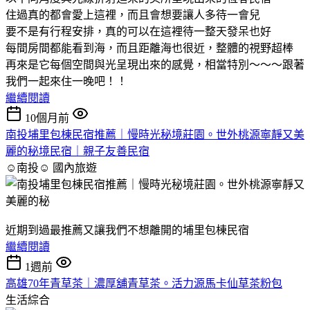
住過真的都會愛上這裡，而且會想要讓人多待一會兒
要不是有行程安排，真的可以在這裡待一整天發呆也好
每間房間都能看到海，而且距離海也很近，整體的視野超棒
再來是它每個空間與光呈現出來的感覺，相當特別～～～跟著
我們一起來住一晚吧！！
繼續閱讀
10個月前
南投埔里包棟民宿推薦｜慢時光秘境莊園。世外桃源寧靜又美
麗的秘境民宿｜親子友善民宿
☺南投☺
國內旅遊
近期到過最推薦又讓我們不想離開的埔里包棟民宿
繼續閱讀
1週前
高雄70年青草茶｜濃厚舖青草茶。活力源馬卡仙草茶粉包
生活綜合