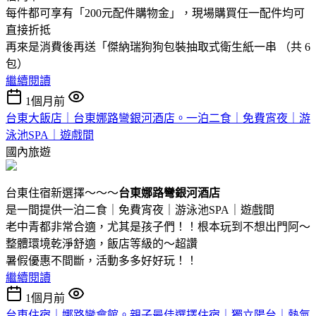
每件都可享有「200元配件購物金」，現場購買任一配件均可
直接折抵
再來是消費後再送「傑納瑞狗狗包裝抽取式衛生紙一串 （共 6
包）
繼續閱讀
1個月前
台東大飯店｜台東娜路彎銀河酒店。一泊二食｜免費宵夜｜游
泳池SPA｜遊戲間
國內旅遊
台東住宿新選擇～～～
台東娜路彎銀河酒店
是一間提供一泊二食｜免費宵夜｜游泳池SPA｜遊戲間
老中青都非常合適，尤其是孩子們！！根本玩到不想出門阿～
整體環境乾淨舒適，飯店等級的～超讚
暑假優惠不間斷，活動多多好好玩！！
繼續閱讀
1個月前
台東住宿｜娜路彎會館。親子最佳選擇住宿｜獨立陽台｜熱氣