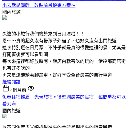
出去就是湖畔！改裝前最優惠方案～
國內旅遊
久違的小旅行我們終於來到日月潭啦！！
恩～～真的超久沒有帶孩子外宿了，也好久沒有出門旅遊
這次特別選在日月潭，不外乎就是真的很愛這裡的景，尤其是
打開窗後就可以看到湖
每次來這裡都好放鬆阿，飯店內就有吃的玩的，伊達邵商店街
也有好多吃的
再來是還能騎著腳踏車，好好享受全台最美的自行車道
繼續閱讀
4個月前
恆春住宿推薦｜光現旅宿。後壁湖最美的民宿｜每間房都可以
看到海
國內旅遊
以不同角度與光線折射進來的美所呈現出來的恆春民宿