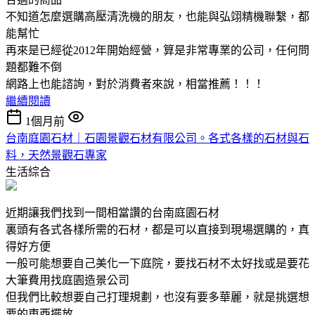
不知道怎麼選購高壓清洗機的朋友，也能與弘翊精機聯繫，都
能幫忙
再來是已經從2012年開始經營，算是非常專業的公司，任何問
題都難不倒
網路上也能諮詢，對於消費者來說，相當推薦！！！
繼續閱讀
1個月前
台南庭園石材｜石園景觀石材有限公司。各式各樣的石材與石
料，天然景觀石專家
生活綜合
近期讓我們找到一間相當讚的台南庭園石材
裏頭有各式各樣所需的石材，都是可以直接到現場選購的，真
得好方便
一般可能想要自己美化一下庭院，要找石材不太好找或是要花
大筆費用找庭園造景公司
但我們比較想要自己打理規劃，也沒有要多華麗，就是挑選想
要的東西擺放