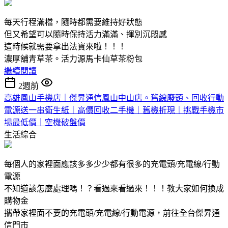
每天行程滿檔，隨時都需要維持好狀態
但又希望可以隨時保持活力滿滿、揮別沉悶感
這時候就需要拿出法寶來啦！！！
濃厚舖青草茶。活力源馬卡仙草茶粉包
繼續閱讀
2週前
高雄鳳山手機店｜傑昇通信鳳山中山店。舊線廢頭、回收行動
電源送一串衛生紙｜高價回收二手機｜舊機折現｜挑戰手機市
場最低價｜空機破盤價
生活綜合
每個人的家裡面應該多多少少都有很多的充電頭/充電線/行動
電源
不知道該怎麼處理嗎！？看過來看過來！！！教大家如何換成
購物金
攜帶家裡面不要的充電頭/充電線/行動電源，前往全台傑昇通
信門市