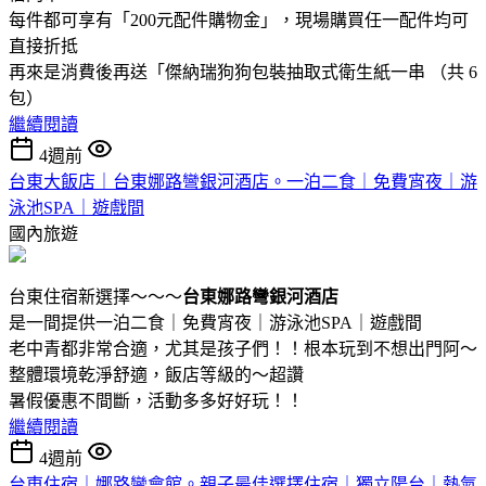
每件都可享有「200元配件購物金」，現場購買任一配件均可
直接折抵
再來是消費後再送「傑納瑞狗狗包裝抽取式衛生紙一串 （共 6
包）
繼續閱讀
4週前
台東大飯店｜台東娜路彎銀河酒店。一泊二食｜免費宵夜｜游
泳池SPA｜遊戲間
國內旅遊
台東住宿新選擇～～～
台東娜路彎銀河酒店
是一間提供一泊二食｜免費宵夜｜游泳池SPA｜遊戲間
老中青都非常合適，尤其是孩子們！！根本玩到不想出門阿～
整體環境乾淨舒適，飯店等級的～超讚
暑假優惠不間斷，活動多多好好玩！！
繼續閱讀
4週前
台東住宿｜娜路彎會館。親子最佳選擇住宿｜獨立陽台｜熱氣