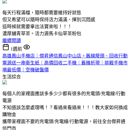
每天行程滿檔，隨時都需要維持好狀態
但又希望可以隨時保持活力滿滿、揮別沉悶感
這時候就需要拿出法寶來啦！！！
濃厚舖青草茶。活力源馬卡仙草茶粉包
繼續閱讀
1週前
高雄鳳山手機店｜傑昇通信鳳山中山店。舊線廢頭、回收行動
電源送一串衛生紙｜高價回收二手機｜舊機折現｜挑戰手機市
場最低價｜空機破盤價
生活綜合
每個人的家裡面應該多多少少都有很多的充電頭/充電線/行動
電源
不知道該怎麼處理嗎！？看過來看過來！！！教大家如何換成
購物金
攜帶家裡面不要的充電頭/充電線/行動電源，前往全台傑昇通
信門市