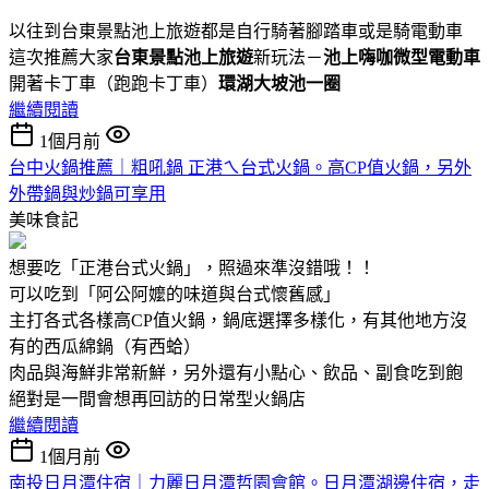
以往到台東景點池上旅遊都是自行騎著腳踏車或是騎電動車
這次推薦大家
台東景點池上旅遊
新玩法－
池上嗨咖微型電動車
開著卡丁車（跑跑卡丁車）
環湖大坡池一圈
繼續閱讀
1個月前
台中火鍋推薦｜粗吼鍋 正港ㄟ台式火鍋。高CP值火鍋，另外
外帶鍋與炒鍋可享用
美味食記
想要吃「正港台式火鍋」，照過來準沒錯哦！！
可以吃到「阿公阿嬤的味道與台式懷舊感」
主打各式各樣高CP值火鍋，鍋底選擇多樣化，有其他地方沒
有的西瓜綿鍋（有西蛤）
肉品與海鮮非常新鮮，另外還有小點心、飲品、副食吃到飽
絕對是一間會想再回訪的日常型火鍋店
繼續閱讀
1個月前
南投日月潭住宿｜力麗日月潭哲園會館。日月潭湖邊住宿，走