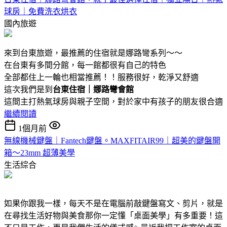
球房｜免費洗衣烘衣
國內旅遊
來到台東旅遊，最推薦的住宿就是娜路彎系列～～
在台東有多間分館，每一館都很有自己的特色
全部都住上一輪也相當推薦！！服務很好，乾淨又舒適
這次我們是到
台東住宿｜娜路彎會館
這間主打熱氣球房與親子空間，對於家中有孩子的朋友很合適
繼續閱讀
1個月前
無線機械鍵盤｜Fantech鍵盤。MAXFITAIR99｜超美的鍵盤開
箱～23mm 超薄美學
生活綜合
如果你跟我一樣，每天不是在電腦前敲鍵盤寫文、剪片，就是
在尋找生活好物與美食那你一定懂「桌面美學」有多重要！這