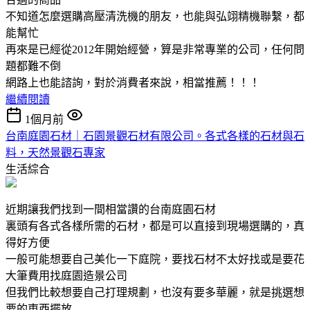
不知道怎麼選購高壓清洗機的朋友，也能與弘翊精機聯繫，都
能幫忙
再來是已經從2012年開始經營，算是非常專業的公司，任何問
題都難不倒
網路上也能諮詢，對於消費者來說，相當推薦！！！
繼續閱讀
1個月前
台南庭園石材｜石園景觀石材有限公司。各式各樣的石材與石
料，天然景觀石專家
生活綜合
近期讓我們找到一間相當讚的台南庭園石材
裏頭有各式各樣所需的石材，都是可以直接到現場選購的，真
得好方便
一般可能想要自己美化一下庭院，要找石材不太好找或是要花
大筆費用找庭園造景公司
但我們比較想要自己打理規劃，也沒有要多華麗，就是挑選想
要的東西擺放