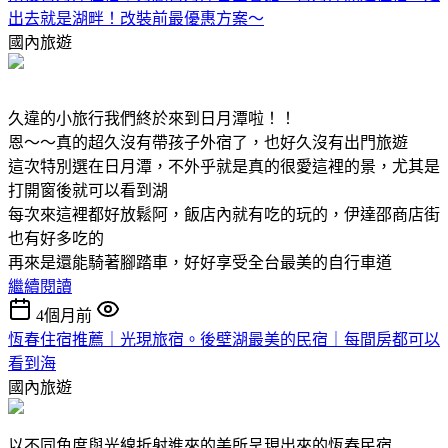
出去就是湖畔！改裝前最優惠方案～
國內旅遊
久違的小旅行我們終於來到日月潭啦！！
恩～～真的超久沒有帶孩子外宿了，也好久沒有出門旅遊
這次特別選在日月潭，不外乎就是真的很愛這裡的景，尤其是
打開窗後就可以看到湖
每次來這裡都好放鬆阿，飯店內就有吃的玩的，伊達邵商店街
也有好多吃的
再來是還能騎著腳踏車，好好享受全台最美的自行車道
繼續閱讀
4個月前
恆春住宿推薦｜光現旅宿。後壁湖最美的民宿｜每間房都可以
看到海
國內旅遊
以不同角度與光線折射進來的美所呈現出來的恆春民宿