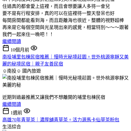
住過真的都會愛上這裡，而且會想要讓人多待一會兒
要不是有行程安排，真的可以在這裡待一整天發呆也好
每間房間都能看到海，而且距離海也很近，整體的視野超棒
再來是它每個空間與光呈現出來的感覺，相當特別～～～跟著
我們一起來住一晚吧！！
繼續閱讀
10個月前
南投埔里包棟民宿推薦｜慢時光秘境莊園。世外桃源寧靜又美
麗的秘境民宿｜親子友善民宿
☺南投☺
國內旅遊
近期到過最推薦又讓我們不想離開的埔里包棟民宿
繼續閱讀
1週前
高雄70年青草茶｜濃厚舖青草茶。活力源馬卡仙草茶粉包
生活綜合