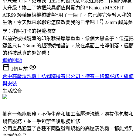
不只是工作，更是我們生活的儀式感✨最近我把工作室的桌面
大升級！換上了這把兼具顏值與實力的 *Fantech MAXFIT
AIR99 矮軸無線機械鍵盤*用了一陣子，它已經完全融入我的
生活，今天就來聊聊它怎麼改變我的日常吧！👇 23mm 超薄美
學：拍照打卡的視覺擔當
以前對機械鍵盤的印象就是厚厚重重、像個大黑盒子。但這把
鍵盤只有 23mm 的超薄矮軸設計，放在桌面上乾淨俐落，極簡
的科技感真的超好看！
繼續閱讀
1個月前
台中高壓清洗機｜弘翊精機有限公司。擁有一條龍服務，維修
與安裝
生活綜合
擁有一條龍服務，不僅生產和加工高壓清洗機，還提供包裝和
銷售服務，並一手包辦售後服務維修
公司產品涵蓋了各種不同型號和規格的高壓清洗機，都能找到
合適的商品