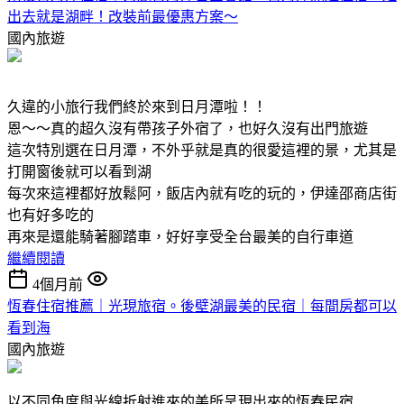
出去就是湖畔！改裝前最優惠方案～
國內旅遊
久違的小旅行我們終於來到日月潭啦！！
恩～～真的超久沒有帶孩子外宿了，也好久沒有出門旅遊
這次特別選在日月潭，不外乎就是真的很愛這裡的景，尤其是
打開窗後就可以看到湖
每次來這裡都好放鬆阿，飯店內就有吃的玩的，伊達邵商店街
也有好多吃的
再來是還能騎著腳踏車，好好享受全台最美的自行車道
繼續閱讀
4個月前
恆春住宿推薦｜光現旅宿。後壁湖最美的民宿｜每間房都可以
看到海
國內旅遊
以不同角度與光線折射進來的美所呈現出來的恆春民宿