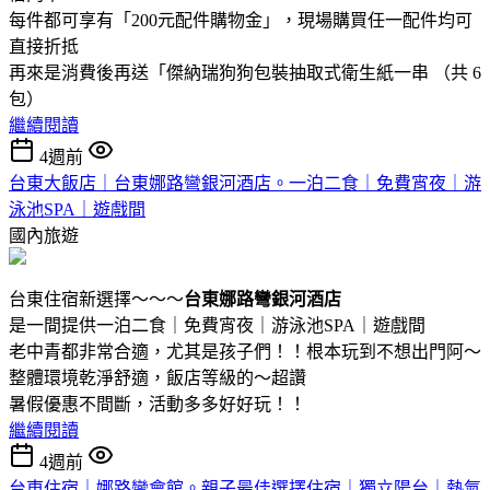
每件都可享有「200元配件購物金」，現場購買任一配件均可
直接折抵
再來是消費後再送「傑納瑞狗狗包裝抽取式衛生紙一串 （共 6
包）
繼續閱讀
4週前
台東大飯店｜台東娜路彎銀河酒店。一泊二食｜免費宵夜｜游
泳池SPA｜遊戲間
國內旅遊
台東住宿新選擇～～～
台東娜路彎銀河酒店
是一間提供一泊二食｜免費宵夜｜游泳池SPA｜遊戲間
老中青都非常合適，尤其是孩子們！！根本玩到不想出門阿～
整體環境乾淨舒適，飯店等級的～超讚
暑假優惠不間斷，活動多多好好玩！！
繼續閱讀
4週前
台東住宿｜娜路彎會館。親子最佳選擇住宿｜獨立陽台｜熱氣