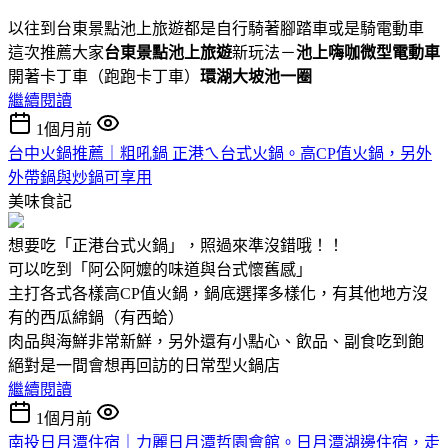
以往到台東景點池上旅遊都是自行騎著腳踏車或是騎電動車
這次推薦大家
台東景點池上旅遊
新玩法－
池上嗨咖微型電動車
開著卡丁車（跑跑卡丁車）
環湖大坡池一圈
繼續閱讀
1個月前
台中火鍋推薦｜粗吼鍋 正港ㄟ台式火鍋。高CP值火鍋，另外
外帶鍋與炒鍋可享用
美味食記
想要吃「正港台式火鍋」，照過來準沒錯哦！！
可以吃到「阿公阿嬤的味道與台式懷舊感」
主打各式各樣高CP值火鍋，鍋底選擇多樣化，有其他地方沒
有的西瓜綿鍋（有西蛤）
肉品與海鮮非常新鮮，另外還有小點心、飲品、副食吃到飽
絕對是一間會想再回訪的日常型火鍋店
繼續閱讀
1個月前
南投日月潭住宿｜力麗日月潭哲園會館。日月潭湖邊住宿，走