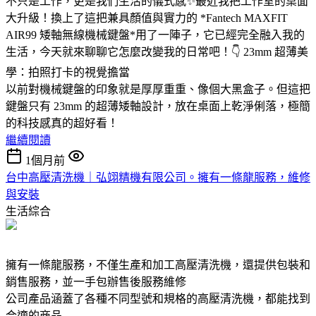
不只是工作，更是我們生活的儀式感✨最近我把工作室的桌面
大升級！換上了這把兼具顏值與實力的 *Fantech MAXFIT
AIR99 矮軸無線機械鍵盤*用了一陣子，它已經完全融入我的
生活，今天就來聊聊它怎麼改變我的日常吧！👇 23mm 超薄美
學：拍照打卡的視覺擔當
以前對機械鍵盤的印象就是厚厚重重、像個大黑盒子。但這把
鍵盤只有 23mm 的超薄矮軸設計，放在桌面上乾淨俐落，極簡
的科技感真的超好看！
繼續閱讀
1個月前
台中高壓清洗機｜弘翊精機有限公司。擁有一條龍服務，維修
與安裝
生活綜合
擁有一條龍服務，不僅生產和加工高壓清洗機，還提供包裝和
銷售服務，並一手包辦售後服務維修
公司產品涵蓋了各種不同型號和規格的高壓清洗機，都能找到
合適的商品