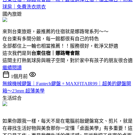
球房｜免費洗衣烘衣
國內旅遊
來到台東旅遊，最推薦的住宿就是娜路彎系列～～
在台東有多間分館，每一館都很有自己的特色
全部都住上一輪也相當推薦！！服務很好，乾淨又舒適
這次我們是到
台東住宿｜娜路彎會館
這間主打熱氣球房與親子空間，對於家中有孩子的朋友很合適
繼續閱讀
1個月前
無線機械鍵盤｜Fantech鍵盤。MAXFITAIR99｜超美的鍵盤開
箱～23mm 超薄美學
生活綜合
如果你跟我一樣，每天不是在電腦前敲鍵盤寫文、剪片，就是
在尋找生活好物與美食那你一定懂「桌面美學」有多重要！這