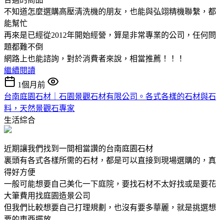
不知道怎麼選購高壓清洗機的朋友，也能與弘翊精機聯繫，都
能幫忙
再來是已經從2012年開始經營，算是非常專業的公司，任何問
題都難不倒
網路上也能諮詢，對於消費者來說，相當推薦！！！
繼續閱讀
1個月前
台南庭園石材｜石園景觀石材有限公司。各式各樣的石材與石
料，天然景觀石專家
生活綜合
近期讓我們找到一間相當讚的台南庭園石材
裏頭有各式各樣所需的石材，都是可以直接到現場選購的，真
得好方便
一般可能想要自己美化一下庭院，要找石材不太好找或是要花
大筆費用找庭園造景公司
但我們比較想要自己打理規劃，也沒有要多華麗，就是挑選想
要的東西擺放