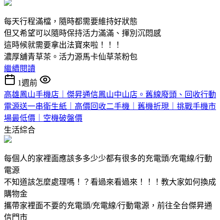
每天行程滿檔，隨時都需要維持好狀態
但又希望可以隨時保持活力滿滿、揮別沉悶感
這時候就需要拿出法寶來啦！！！
濃厚舖青草茶。活力源馬卡仙草茶粉包
繼續閱讀
1週前
高雄鳳山手機店｜傑昇通信鳳山中山店。舊線廢頭、回收行動
電源送一串衛生紙｜高價回收二手機｜舊機折現｜挑戰手機市
場最低價｜空機破盤價
生活綜合
每個人的家裡面應該多多少少都有很多的充電頭/充電線/行動
電源
不知道該怎麼處理嗎！？看過來看過來！！！教大家如何換成
購物金
攜帶家裡面不要的充電頭/充電線/行動電源，前往全台傑昇通
信門市