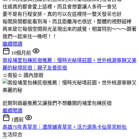
住過真的都會愛上這裡，而且會想要讓人多待一會兒
要不是有行程安排，真的可以在這裡待一整天發呆也好
每間房間都能看到海，而且距離海也很近，整體的視野超棒
再來是它每個空間與光呈現出來的感覺，相當特別～～～跟著
我們一起來住一晚吧！！
繼續閱讀
10個月前
南投埔里包棟民宿推薦｜慢時光秘境莊園。世外桃源寧靜又美
麗的秘境民宿｜親子友善民宿
☺南投☺
國內旅遊
近期到過最推薦又讓我們不想離開的埔里包棟民宿
繼續閱讀
1週前
高雄70年青草茶｜濃厚舖青草茶。活力源馬卡仙草茶粉包
生活綜合