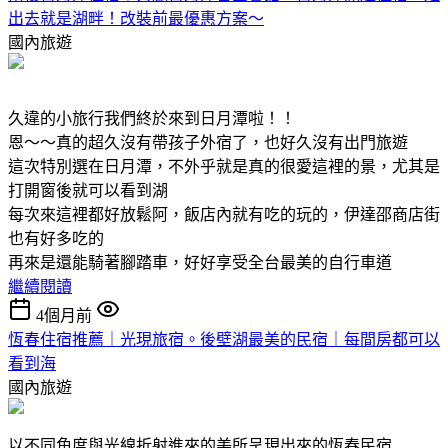
出去就是湖畔！改裝前最優惠方案～
國內旅遊
久違的小旅行我們終於來到日月潭啦！！
恩～～真的超久沒有帶孩子外宿了，也好久沒有出門旅遊
這次特別選在日月潭，不外乎就是真的很愛這裡的景，尤其是
打開窗後就可以看到湖
每次來這裡都好放鬆阿，飯店內就有吃的玩的，伊達邵商店街
也有好多吃的
再來是還能騎著腳踏車，好好享受全台最美的自行車道
繼續閱讀
4個月前
恆春住宿推薦｜光現旅宿。後壁湖最美的民宿｜每間房都可以
看到海
國內旅遊
以不同角度與光線折射進來的美所呈現出來的恆春民宿