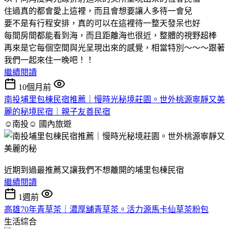
住過真的都會愛上這裡，而且會想要讓人多待一會兒
要不是有行程安排，真的可以在這裡待一整天發呆也好
每間房間都能看到海，而且距離海也很近，整體的視野超棒
再來是它每個空間與光呈現出來的感覺，相當特別～～～跟著
我們一起來住一晚吧！！
繼續閱讀
10個月前
南投埔里包棟民宿推薦｜慢時光秘境莊園。世外桃源寧靜又美
麗的秘境民宿｜親子友善民宿
☺南投☺
國內旅遊
近期到過最推薦又讓我們不想離開的埔里包棟民宿
繼續閱讀
1週前
高雄70年青草茶｜濃厚舖青草茶。活力源馬卡仙草茶粉包
生活綜合