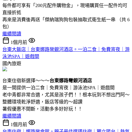
每件都可享有「200元配件購物金」，現場購買任一配件均可
直接折抵
再來是消費後再送「傑納瑞狗狗包裝抽取式衛生紙一串 （共 6
包）
繼續閱讀
1個月前
台東大飯店｜台東娜路彎銀河酒店。一泊二食｜免費宵夜｜游
泳池SPA｜遊戲間
國內旅遊
台東住宿新選擇～～～
台東娜路彎銀河酒店
是一間提供一泊二食｜免費宵夜｜游泳池SPA｜遊戲間
老中青都非常合適，尤其是孩子們！！根本玩到不想出門阿～
整體環境乾淨舒適，飯店等級的～超讚
暑假優惠不間斷，活動多多好好玩！！
繼續閱讀
1個月前
台東住宿｜娜路彎會館。親子最佳選擇住宿｜獨立陽台｜熱氣