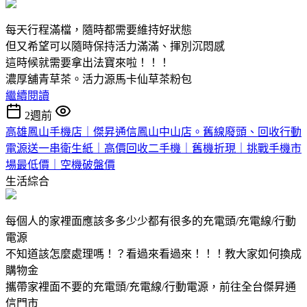
每天行程滿檔，隨時都需要維持好狀態
但又希望可以隨時保持活力滿滿、揮別沉悶感
這時候就需要拿出法寶來啦！！！
濃厚舖青草茶。活力源馬卡仙草茶粉包
繼續閱讀
2週前
高雄鳳山手機店｜傑昇通信鳳山中山店。舊線廢頭、回收行動
電源送一串衛生紙｜高價回收二手機｜舊機折現｜挑戰手機市
場最低價｜空機破盤價
生活綜合
每個人的家裡面應該多多少少都有很多的充電頭/充電線/行動
電源
不知道該怎麼處理嗎！？看過來看過來！！！教大家如何換成
購物金
攜帶家裡面不要的充電頭/充電線/行動電源，前往全台傑昇通
信門市