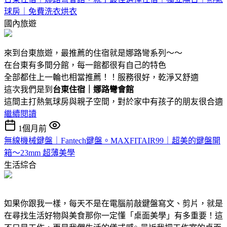
球房｜免費洗衣烘衣
國內旅遊
來到台東旅遊，最推薦的住宿就是娜路彎系列～～
在台東有多間分館，每一館都很有自己的特色
全部都住上一輪也相當推薦！！服務很好，乾淨又舒適
這次我們是到
台東住宿｜娜路彎會館
這間主打熱氣球房與親子空間，對於家中有孩子的朋友很合適
繼續閱讀
1個月前
無線機械鍵盤｜Fantech鍵盤。MAXFITAIR99｜超美的鍵盤開
箱～23mm 超薄美學
生活綜合
如果你跟我一樣，每天不是在電腦前敲鍵盤寫文、剪片，就是
在尋找生活好物與美食那你一定懂「桌面美學」有多重要！這