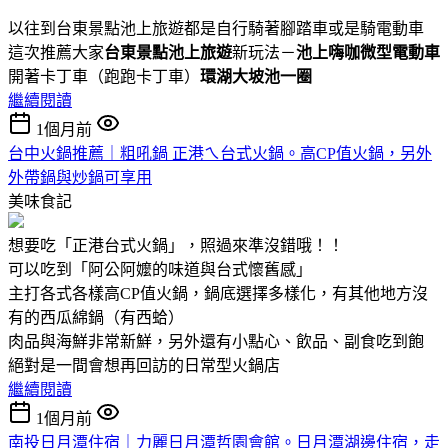
以往到台東景點池上旅遊都是自行騎著腳踏車或是騎電動車
這次推薦大家
台東景點池上旅遊
新玩法－
池上嗨咖微型電動車
開著卡丁車（跑跑卡丁車）
環湖大坡池一圈
繼續閱讀
1個月前
台中火鍋推薦｜粗吼鍋 正港ㄟ台式火鍋。高CP值火鍋，另外
外帶鍋與炒鍋可享用
美味食記
想要吃「正港台式火鍋」，照過來準沒錯哦！！
可以吃到「阿公阿嬤的味道與台式懷舊感」
主打各式各樣高CP值火鍋，鍋底選擇多樣化，有其他地方沒
有的西瓜綿鍋（有西蛤）
肉品與海鮮非常新鮮，另外還有小點心、飲品、副食吃到飽
絕對是一間會想再回訪的日常型火鍋店
繼續閱讀
1個月前
南投日月潭住宿｜力麗日月潭哲園會館。日月潭湖邊住宿，走