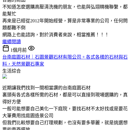
不知道怎麼選購高壓清洗機的朋友，也能與弘翊精機聯繫，都
能幫忙
再來是已經從2012年開始經營，算是非常專業的公司，任何問
題都難不倒
網路上也能諮詢，對於消費者來說，相當推薦！！！
繼續閱讀
1個月前
台南庭園石材｜石園景觀石材有限公司。各式各樣的石材與石
料，天然景觀石專家
生活綜合
近期讓我們找到一間相當讚的台南庭園石材
裏頭有各式各樣所需的石材，都是可以直接到現場選購的，真
得好方便
一般可能想要自己美化一下庭院，要找石材不太好找或是要花
大筆費用找庭園造景公司
但我們比較想要自己打理規劃，也沒有要多華麗，就是挑選想
要的東西擺放