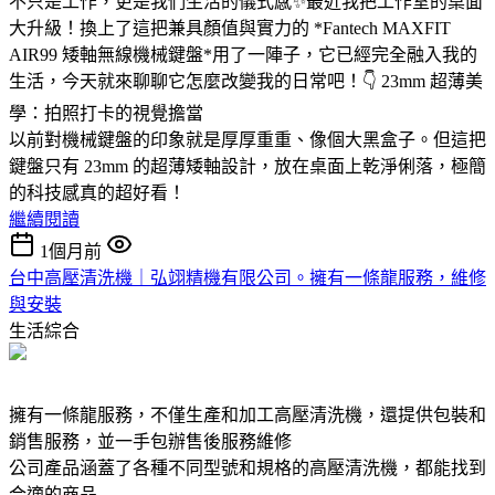
不只是工作，更是我們生活的儀式感✨最近我把工作室的桌面
大升級！換上了這把兼具顏值與實力的 *Fantech MAXFIT
AIR99 矮軸無線機械鍵盤*用了一陣子，它已經完全融入我的
生活，今天就來聊聊它怎麼改變我的日常吧！👇 23mm 超薄美
學：拍照打卡的視覺擔當
以前對機械鍵盤的印象就是厚厚重重、像個大黑盒子。但這把
鍵盤只有 23mm 的超薄矮軸設計，放在桌面上乾淨俐落，極簡
的科技感真的超好看！
繼續閱讀
1個月前
台中高壓清洗機｜弘翊精機有限公司。擁有一條龍服務，維修
與安裝
生活綜合
擁有一條龍服務，不僅生產和加工高壓清洗機，還提供包裝和
銷售服務，並一手包辦售後服務維修
公司產品涵蓋了各種不同型號和規格的高壓清洗機，都能找到
合適的商品