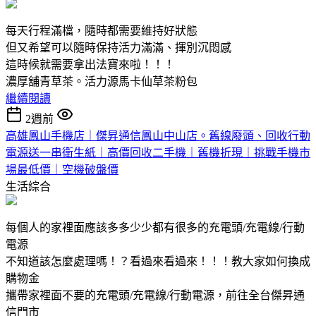
每天行程滿檔，隨時都需要維持好狀態
但又希望可以隨時保持活力滿滿、揮別沉悶感
這時候就需要拿出法寶來啦！！！
濃厚舖青草茶。活力源馬卡仙草茶粉包
繼續閱讀
2週前
高雄鳳山手機店｜傑昇通信鳳山中山店。舊線廢頭、回收行動
電源送一串衛生紙｜高價回收二手機｜舊機折現｜挑戰手機市
場最低價｜空機破盤價
生活綜合
每個人的家裡面應該多多少少都有很多的充電頭/充電線/行動
電源
不知道該怎麼處理嗎！？看過來看過來！！！教大家如何換成
購物金
攜帶家裡面不要的充電頭/充電線/行動電源，前往全台傑昇通
信門市