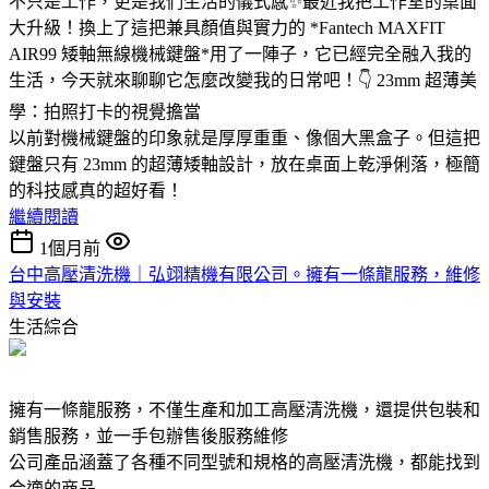
不只是工作，更是我們生活的儀式感✨最近我把工作室的桌面
大升級！換上了這把兼具顏值與實力的 *Fantech MAXFIT
AIR99 矮軸無線機械鍵盤*用了一陣子，它已經完全融入我的
生活，今天就來聊聊它怎麼改變我的日常吧！👇 23mm 超薄美
學：拍照打卡的視覺擔當
以前對機械鍵盤的印象就是厚厚重重、像個大黑盒子。但這把
鍵盤只有 23mm 的超薄矮軸設計，放在桌面上乾淨俐落，極簡
的科技感真的超好看！
繼續閱讀
1個月前
台中高壓清洗機｜弘翊精機有限公司。擁有一條龍服務，維修
與安裝
生活綜合
擁有一條龍服務，不僅生產和加工高壓清洗機，還提供包裝和
銷售服務，並一手包辦售後服務維修
公司產品涵蓋了各種不同型號和規格的高壓清洗機，都能找到
合適的商品