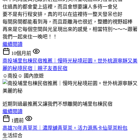
住過真的都會愛上這裡，而且會想要讓人多待一會兒
要不是有行程安排，真的可以在這裡待一整天發呆也好
每間房間都能看到海，而且距離海也很近，整體的視野超棒
再來是它每個空間與光呈現出來的感覺，相當特別～～～跟著
我們一起來住一晚吧！！
繼續閱讀
10個月前
南投埔里包棟民宿推薦｜慢時光秘境莊園。世外桃源寧靜又美
麗的秘境民宿｜親子友善民宿
☺南投☺
國內旅遊
近期到過最推薦又讓我們不想離開的埔里包棟民宿
繼續閱讀
1週前
高雄70年青草茶｜濃厚舖青草茶。活力源馬卡仙草茶粉包
生活綜合