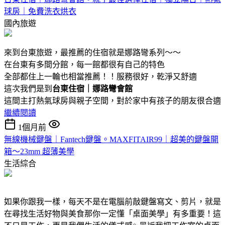
球房｜免費洗衣烘衣
國內旅遊
來到台東旅遊，最推薦的住宿就是娜路彎系列～～
在台東有多間分館，每一館都很有自己的特色
全部都住上一輪也相當推薦！！服務很好，乾淨又舒適
這次我們是到
台東住宿｜娜路彎會館
這間主打熱氣球房與親子空間，對於家中有孩子的朋友很合適
繼續閱讀
1個月前
無線機械鍵盤｜Fantech鍵盤。MAXFITAIR99｜超美的鍵盤開
箱～23mm 超薄美學
生活綜合
如果你跟我一樣，每天不是在電腦前敲鍵盤寫文、剪片，就是
在尋找生活好物與美食那你一定懂「桌面美學」有多重要！這