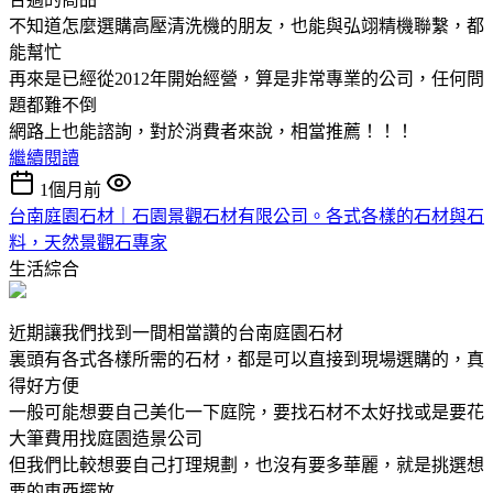
不知道怎麼選購高壓清洗機的朋友，也能與弘翊精機聯繫，都
能幫忙
再來是已經從2012年開始經營，算是非常專業的公司，任何問
題都難不倒
網路上也能諮詢，對於消費者來說，相當推薦！！！
繼續閱讀
1個月前
台南庭園石材｜石園景觀石材有限公司。各式各樣的石材與石
料，天然景觀石專家
生活綜合
近期讓我們找到一間相當讚的台南庭園石材
裏頭有各式各樣所需的石材，都是可以直接到現場選購的，真
得好方便
一般可能想要自己美化一下庭院，要找石材不太好找或是要花
大筆費用找庭園造景公司
但我們比較想要自己打理規劃，也沒有要多華麗，就是挑選想
要的東西擺放