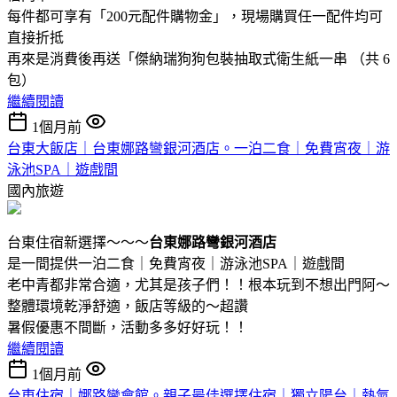
每件都可享有「200元配件購物金」，現場購買任一配件均可
直接折抵
再來是消費後再送「傑納瑞狗狗包裝抽取式衛生紙一串 （共 6
包）
繼續閱讀
1個月前
台東大飯店｜台東娜路彎銀河酒店。一泊二食｜免費宵夜｜游
泳池SPA｜遊戲間
國內旅遊
台東住宿新選擇～～～
台東娜路彎銀河酒店
是一間提供一泊二食｜免費宵夜｜游泳池SPA｜遊戲間
老中青都非常合適，尤其是孩子們！！根本玩到不想出門阿～
整體環境乾淨舒適，飯店等級的～超讚
暑假優惠不間斷，活動多多好好玩！！
繼續閱讀
1個月前
台東住宿｜娜路彎會館。親子最佳選擇住宿｜獨立陽台｜熱氣