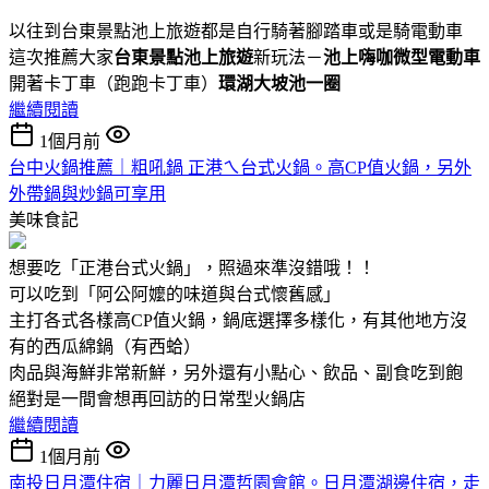
以往到台東景點池上旅遊都是自行騎著腳踏車或是騎電動車
這次推薦大家
台東景點池上旅遊
新玩法－
池上嗨咖微型電動車
開著卡丁車（跑跑卡丁車）
環湖大坡池一圈
繼續閱讀
1個月前
台中火鍋推薦｜粗吼鍋 正港ㄟ台式火鍋。高CP值火鍋，另外
外帶鍋與炒鍋可享用
美味食記
想要吃「正港台式火鍋」，照過來準沒錯哦！！
可以吃到「阿公阿嬤的味道與台式懷舊感」
主打各式各樣高CP值火鍋，鍋底選擇多樣化，有其他地方沒
有的西瓜綿鍋（有西蛤）
肉品與海鮮非常新鮮，另外還有小點心、飲品、副食吃到飽
絕對是一間會想再回訪的日常型火鍋店
繼續閱讀
1個月前
南投日月潭住宿｜力麗日月潭哲園會館。日月潭湖邊住宿，走