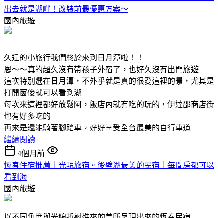
出去就是湖畔！改裝前最優惠方案～
國內旅遊
久違的小旅行我們終於來到日月潭啦！！
恩～～真的超久沒有帶孩子外宿了，也好久沒有出門旅遊
這次特別選在日月潭，不外乎就是真的很愛這裡的景，尤其是
打開窗後就可以看到湖
每次來這裡都好放鬆阿，飯店內就有吃的玩的，伊達邵商店街
也有好多吃的
再來是還能騎著腳踏車，好好享受全台最美的自行車道
繼續閱讀
4個月前
恆春住宿推薦｜光現旅宿。後壁湖最美的民宿｜每間房都可以
看到海
國內旅遊
以不同角度與光線折射進來的美所呈現出來的恆春民宿